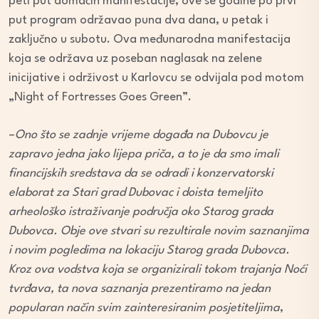
peti put domaćin manifestacije, ove se godine po prvi
put program održavao puna dva dana, u petak i
zaključno u subotu. Ova međunarodna manifestacija
koja se održava uz poseban naglasak na zelene
inicijative i održivost u Karlovcu se odvijala pod motom
„Night of Fortresses Goes Green”.
–
Ono što se zadnje vrijeme događa na Dubovcu je
zapravo jedna jako lijepa priča, a to je da smo imali
financijskih sredstava da se odradi i konzervatorski
elaborat za Stari grad Dubovac i doista temeljito
arheološko istraživanje područja oko Starog grada
Dubovca. Obje ove stvari su rezultirale novim saznanjima
i novim pogledima na lokaciju Starog grada Dubovca.
Kroz ova vodstva koja se organizirali tokom trajanja Noći
tvrđava, ta nova saznanja prezentiramo na jedan
popularan način svim zainteresiranim posjetiteljima
,