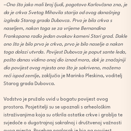
–
Ono što jako mali broj ljudi, pogotovo Karlovčana zna, je
da je crkva Svetog Mihovila starija od ovog današnjeg
izgleda Starog grada Dubovca. Prvo je bila crkva s
naseljem, nakon toga se za vrijeme Bernandina
Frankopana radio jedan ovakav kameni Stari grad. Dakle
ono što je bilo prvo je crkva, prvo je bilo naselje a nakon
toga dolazi utvrda. Povijest Dubovca je poput sante leda,
pošto danas vidimo onaj dio iznad mora, dok je značajniji
dio povijest ovog mjesta ono što je sakriveno, možemo
reći ispod zemlje
, zaključio je Marinko Pleskina, voditelj
Starog grada Dubovca.
Vodstvo je pružalo uvid u bogatu povijest ovog
prostora. Posjetitelji su se upoznali s arheološkim
istraživanjima koja su otkrila ostatke crkve i groblja te
svjedoče o dugotrajnoj sakralnoj i društvenoj važnosti
ovog mjesta. Poseban naglasak je bio na povijest