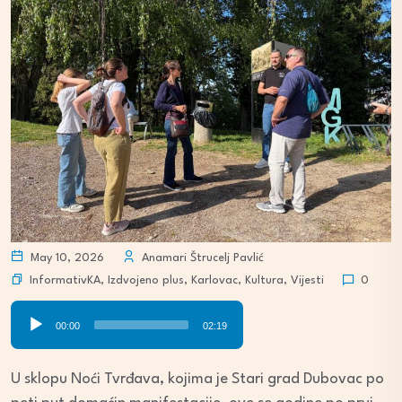
May 10, 2026
Anamari Štrucelj Pavlić
InformativKA
,
Izdvojeno plus
,
Karlovac
,
Kultura
,
Vijesti
0
Audio
00:00
02:19
Player
U sklopu Noći Tvrđava, kojima je Stari grad Dubovac po