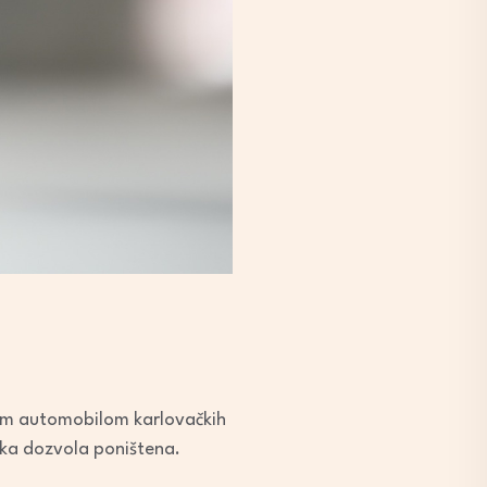
etnim automobilom karlovačkih
čka dozvola poništena.