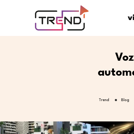
v
Voz
automob
Trend
Blog