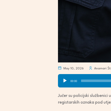
May 10, 2026
Anamari Štr
Audio
00:00
Player
Jučer su policijski službenic
registarskih oznaka pod utj