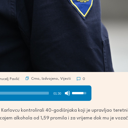
Crno
,
Izdvojeno
,
Vijesti
ucelj Pavlić
0
Use
01:30
Up/Down
Arrow
i u Karlovcu kontrolirali 40-godišnjaka koji je upravljao ter
keys
ecajem alkohola od 1,59 promila i za vrijeme dok mu je voza
to