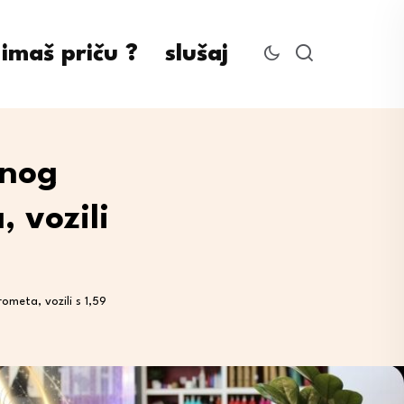
imaš priču ?
slušaj
bnog
, vozili
ometa, vozili s 1,59