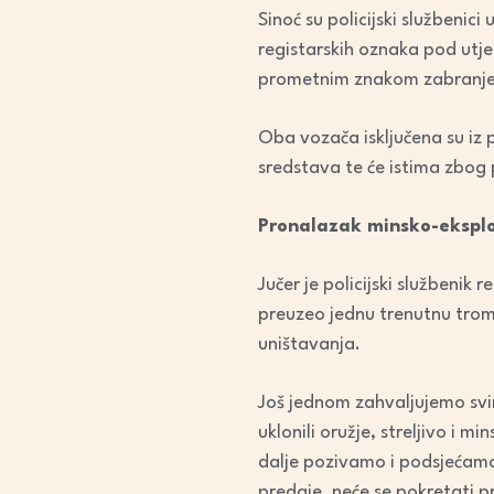
Sinoć su policijski službenic
registarskih oznaka pod utje
prometnim znakom zabranje
Oba vozača isključena su iz 
sredstava te će istima zbog p
Pronalazak minsko-ekspl
Jučer je policijski službeni
preuzeo jednu trenutnu trom
uništavanja.
Još jednom zahvaljujemo svim
uklonili oružje, streljivo i m
dalje pozivamo i podsjećamo 
predaje, neće se pokretati pr