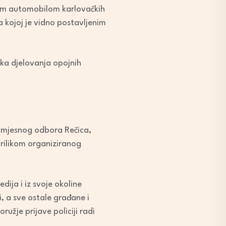
obnim automobilom karlovačkih
 kojoj je vidno postavljenim
nka djelovanja opojnih
ja mjesnog odbora Rečica,
rilikom organiziranog
ija i iz svoje okoline
ti, a sve ostale građane i
užje prijave policiji radi