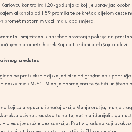
increase
i u Karlovcu kontrolirali 20-godišnjaka koji je upravljao os
or
cajem alkohola od 1,59 promila te se kretao dijelom ceste na
decrease
n promet motornim vozilima u oba smjera.
volume.
prometa i smještena u posebne prostorije policije do presta
očinjenih prometnih prekršaja biti izdani prekršajni nalozi.
ozivnog sredstva
k regionalne protueksplozijske jedinice od građanina s područ
blonsku minu M-60. Mina je pohranjena te će biti uništena p
a koji su prepoznali značaj akcije Manje oružja, manje traged
insko-eksplozivna sredstva te na taj način pridonijeli sigurnos
– predajte oružje bez sankcija! Protiv građana koji ovakvo or
ekršajni niti kazneni postupak, ističu iz PU karlovačke.