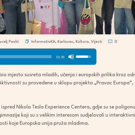
InformativKA
,
Karlovac
,
Kultura
,
Vijesti
celj Pavlić
0
Use
01:36
Up/Down
Arrow
 bio mjesto susreta mladih, učenja i europskih prilika kroz o
keys
ktivnosti su provedene u sklopu projekta „Pravac Europa”, k
to
increase
or
 ispred Nikola Tesla Experience Centera, gdje su se poligonu 
decrease
imnazije koji su s velikim interesom sudjelovali u interakti
volume.
sti koje Europska unija pruža mladima.