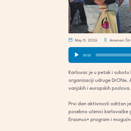
May 11, 2026
Anamari Štru
Audio
00:00
Player
Karlovac je u petak i subotu
organizaciji udruge DrONe. A
vanjskih i europskih poslova.
Prvi dan aktivnosti održan je
posebno učenici karlovačke g
Erasmus+ program i mogućno