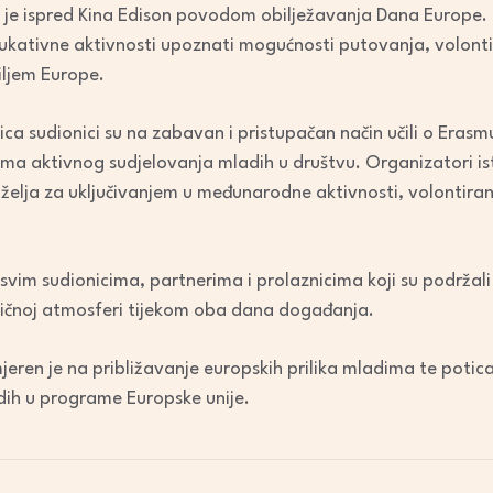
 je ispred Kina Edison povodom obilježavanja Dana Europe. G
 edukativne aktivnosti upoznati mogućnosti putovanja, volont
ljem Europe.
ica sudionici su na zabavan i pristupačan način učili o Era
ma aktivnog sudjelovanja mladih u društvu. Organizatori ist
a želja za uključivanjem u međunarodne aktivnosti, volontiranj
svim sudionicima, partnerima i prolaznicima koji su podržali 
dličnoj atmosferi tijekom oba dana događanja.
eren je na približavanje europskih prilika mladima te poti
adih u programe Europske unije.