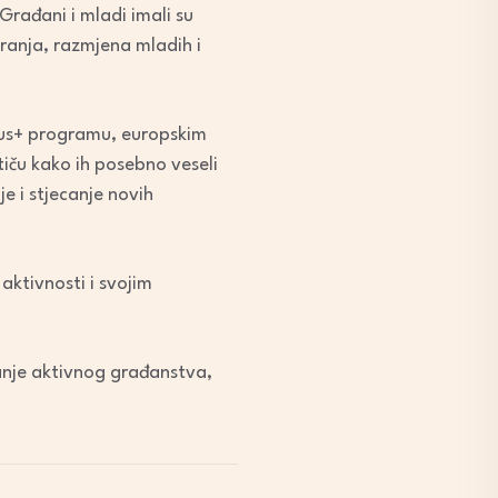
rađani i mladi imali su
iranja, razmjena mladih i
smus+ programu, europskim
iču kako ih posebno veseli
e i stjecanje novih
aktivnosti i svojim
canje aktivnog građanstva,