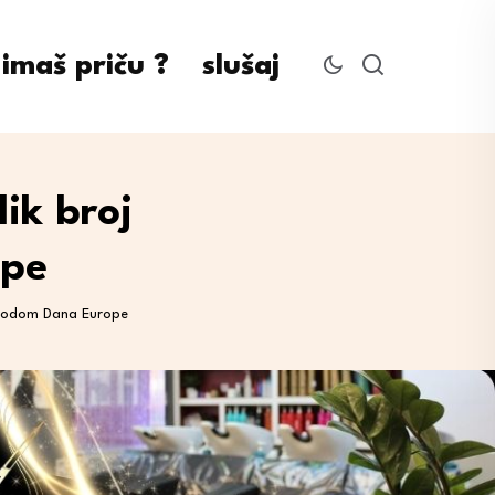
imaš priču ?
slušaj
ik broj
ope
povodom Dana Europe