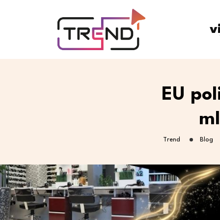
v
EU pol
ml
Trend
Blog