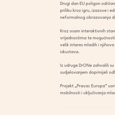
Drugi dan EU poligon održan
priliku kroz igru, izazove i
neformalnog obrazovanja di
Kroz osam interaktivnih stan
vrijednostima te mogućnosti
velik interes mladih i njihov
iskustava.
Iz udruge DrONe zahvalili su 
sudjelovanjem doprinijeli o
Projekt „Pravac Europa” usmj
mobilnosti i uključivanja ml