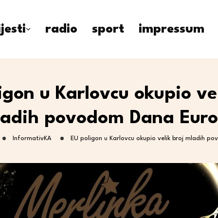
ijesti
radio
sport
impressum
igon u Karlovcu okupio vel
adih povodom Dana Eur
InformativKA
EU poligon u Karlovcu okupio velik broj mladih 