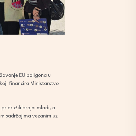
državanje EU poligona u
oji financira Ministarstvo
pridružili brojni mladi, a
vnim sadržajima vezanim uz