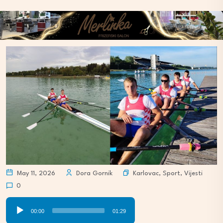
Karlovac
,
Sport
,
Vijesti
May 11, 2026
Dora Gornik
0
Audio
00:00
01:29
Player