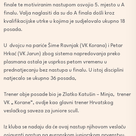
finale te motiviranim nastupom osvojio 5. mjesto u A
finalu. Valja naglasiti da su do A finala došli kroz
kvalifikacijske utrke u kojima je sudjelovalo ukupno 18
posada.
U dvojcu na pariće Šime Ravnjak (VK Korana) i Petar
Hrkać (VK Jarun) zbog sistema napredovanja preko
plasmana ostala je usprkos petom vremenu u
prednatjecanju bez nastupa u finalu. U istoj disciplini
natjecalo se ukupno 36 posada,
Trener obje posade bio je Zlatko Katušin – Minja, trener
VK „ Korane“, ovdje kao glavni trener Hrvatskog
veslačkog saveza za juniore scull.
Iz kluba se nadaju da će ovaj nastup njihovom veslaču
osigurati nastup na europskom juniorskom prvenstvu.