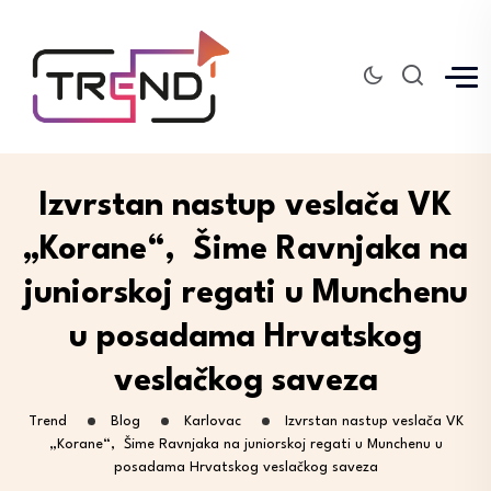
Izvrstan nastup veslača VK
„Korane“, Šime Ravnjaka na
juniorskoj regati u Munchenu
u posadama Hrvatskog
veslačkog saveza
Trend
Blog
Karlovac
Izvrstan nastup veslača VK
„Korane“, Šime Ravnjaka na juniorskoj regati u Munchenu u
posadama Hrvatskog veslačkog saveza