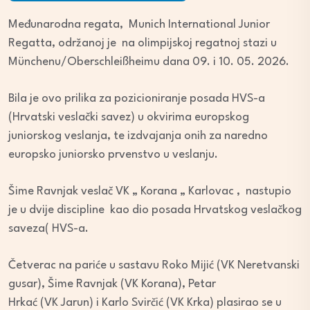
Međunarodna regata, Munich International Junior
Regatta, održanoj je na olimpijskoj regatnoj stazi u
Münchenu/Oberschleißheimu dana 09. i 10. 05. 2026.
Bila je ovo prilika za pozicioniranje posada HVS-a
(Hrvatski veslački savez) u okvirima europskog
juniorskog veslanja, te izdvajanja onih za naredno
europsko juniorsko prvenstvo u veslanju.
Šime Ravnjak veslač VK „ Korana „ Karlovac , nastupio
je u dvije discipline kao dio posada Hrvatskog veslačkog
saveza( HVS-a.
Četverac na pariće u sastavu Roko Mijić (VK Neretvanski
gusar), Šime Ravnjak (VK Korana), Petar
Hrkać (VK Jarun) i Karlo Svirčić (VK Krka) plasirao se u