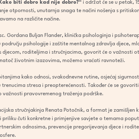
Kako biti dobro kad nije dobro?“
i održat će se u petak, 1
decrease
čanje otpornosti, unutarnja snaga te načini nošenja s pritis
volume.
javamo na različite načine.
sc. Gordana Buljan Flander, klinička psihologinja i psihotera
 u području psihologije i zaštite mentalnog zdravlja djece, mla
 djecom, roditeljima i stručnjacima, govorit će o važnosti o
unatoč životnim izazovima, možemo vraćati ravnoteži.
itanjima kako odnosi, svakodnevne rutine, osjećaj sigurnosti
 trenucima stresa i preopterećenosti. Također će se govorit
i o važnosti pravovremenog traženja podrške.
ijska stručnjakinja Renata Potočnik, a format je zamišljen k
ti priliku čuti konkretne i primjenjive savjete o temama poput 
rtnerskim odnosima, prevencije pregorijevanja djece i rodite
osfere.