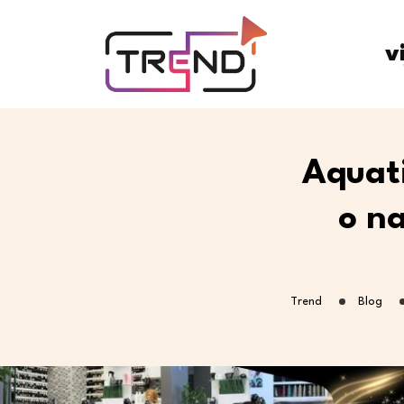
v
Aquat
o na
Trend
Blog