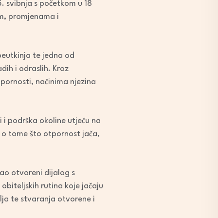
5. svibnja s početkom u 18
kom, promjenama i
peutkinja te jedna od
dih i odraslih. Kroz
tpornosti, načinima njezina
 i podrška okoline utječu na
i o tome što otpornost jača,
ao otvoreni dijalog s
obiteljskih rutina koje jačaju
lja te stvaranja otvorene i