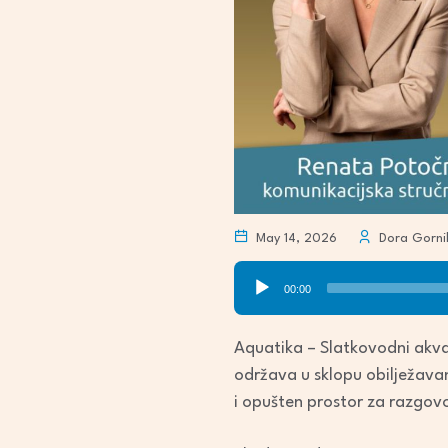
May 14, 2026
Dora Gorni
Audio
00:00
Player
Aquatika – Slatkovodni akvar
održava u sklopu obilježava
i opušten prostor za razgovo