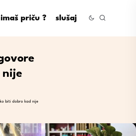
imaš priču ?
slušaj
govore
 nije
 biti dobro kad nije