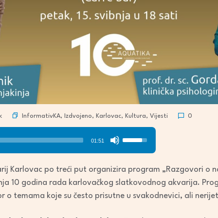
InformativKA
,
Izdvojeno
,
Karlovac
,
Kultura
,
Vijesti
k
0
Use
01:51
Up/Down
Arrow
ij Karlovac po treći put organizira program „Razgovori o na
keys
nja 10 godina rada karlovačkog slatkovodnog akvarija. Prog
to
r o temama koje su često prisutne u svakodnevici, ali nerij
increase
or