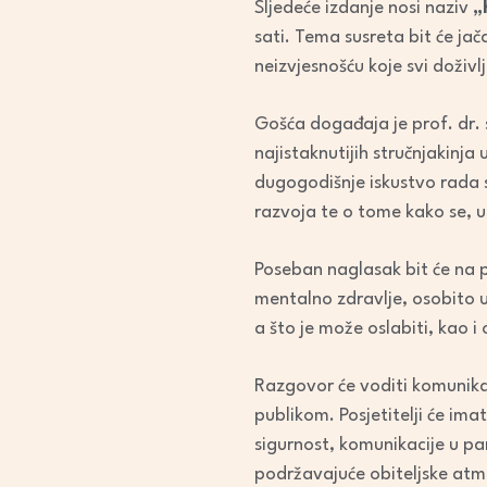
Sljedeće izdanje nosi naziv
„
sati. Tema susreta bit će ja
neizvjesnošću koje svi doživl
Gošća događaja je prof. dr. 
najistaknutijih stručnjakinja
dugogodišnje iskustvo rada s
razvoja te o tome kako se, 
Poseban naglasak bit će na p
mentalno zdravlje, osobito u
a što je može oslabiti, kao 
Razgovor će voditi komunikac
publikom. Posjetitelji će ima
sigurnost, komunikacije u pa
podržavajuće obiteljske atm