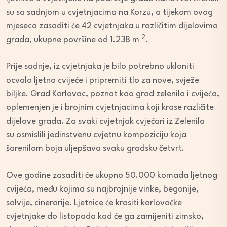
su sa sadnjom u cvjetnjacima na Korzu, a tijekom ovog
mjeseca zasaditi će 42 cvjetnjaka u različitim dijelovima
2
grada, ukupne površine od 1.238 m
.
Prije sadnje, iz cvjetnjaka je bilo potrebno ukloniti
ocvalo ljetno cvijeće i pripremiti tlo za nove, svježe
biljke. Grad Karlovac, poznat kao grad zelenila i cvijeća,
oplemenjen je i brojnim cvjetnjacima koji krase različite
dijelove grada. Za svaki cvjetnjak cvjećari iz Zelenila
su osmislili jedinstvenu cvjetnu kompoziciju koja
šarenilom boja uljepšava svaku gradsku četvrt.
Ove godine zasaditi će ukupno 50.000 komada ljetnog
cvijeća, među kojima su najbrojnije vinke, begonije,
salvije, cinerarije. Ljetnice će krasiti karlovačke
cvjetnjake do listopada kad će ga zamijeniti zimsko,