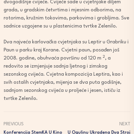
dvogodišnje cvijeće. Cvijeće sade u cvjetnjake diljem
grada, u gradskim četvrtima i mjesnim odborima, na
rotorima, kružnim tokovima, parkovima i grobljima. Sve
sadnice uzgojene su u plastenicima tvrtke Zelenilo.
Dva najveća karlovačka cvjetnjaka su Leptir u Grabriku i
Paun u parku kraj Korane. Cvjetni paun, posađen još
2
2008. godine, obuhvaća površinu od 120 m
, a
redovito se izmjenjuje sadnja ljetnog i zimskog
sezonskog cvijeća. Cvjetna kompozicija Leptira, kao i
svih ostalih cvjetnjaka, mijenja se dva puta godišnje,
sadnjom sezonskog cvijeća u proljeće i jesen, ističu iz
tvrtke Zelenilo.
PREVIOUS
NEXT
Konferencija StemKA U Kino
U Ogulinu Ukradena Dva Stroj