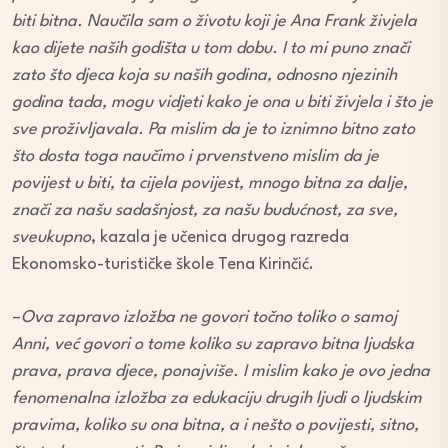
biti bitna. Naučila sam o životu koji je Ana Frank živjela
kao dijete naših godišta u tom dobu. I to mi puno znači
zato što djeca koja su naših godina, odnosno njezinih
godina tada, mogu vidjeti kako je ona u biti živjela i što je
sve proživljavala. Pa mislim da je to iznimno bitno zato
što dosta toga naučimo i prvenstveno mislim da je
povijest u biti, ta cijela povijest, mnogo bitna za dalje,
znači za našu sadašnjost, za našu budućnost, za sve,
sveukupno
, kazala je učenica drugog razreda
Ekonomsko-turističke škole Tena Kirinčić.
–
Ova zapravo izložba ne govori točno toliko o samoj
Anni, već govori o tome koliko su zapravo bitna ljudska
prava, prava djece, ponajviše. I mislim kako je ovo jedna
fenomenalna izložba za edukaciju drugih ljudi o ljudskim
pravima, koliko su ona bitna, a i nešto o povijesti, sitno,