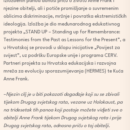
izložbenih panoa donosi priču o životu Anne Frank i
njezine obitelji, ali i potiče promišljanje o suvremenim
oblicima diskriminacije, mržnje i povratka ekstremističkih
ideologija. Izložba je dio međunarodnog edukativnog
projekta „STAND UP – Standing up for Remembrance:
Testimonies from the Past as Lessons for the Present”, a
u Hrvatskoj se provodi u sklopu inicijative „Povijest za
svijest”, uz podršku Europske unije i programa CERV.
Partneri projekta su Hrvatska edukacijska i razvojna
mreža za evoluciju sporazumijevanja (HERMES) te Kuća
Anne Frank.
–
Njezin cilj je u biti pokazati događaje koji su se zbivali
tijekom Drugog svjetskog rata, vezane uz Holokaust, pa
na tridesetak tih panoa koji postoje možete vidjeti sve o
obitelji Anne Frank tijekom Drugog svjetskog rata i prije
Drugog svjetskog rata, odnosno priču o toj obitelji.