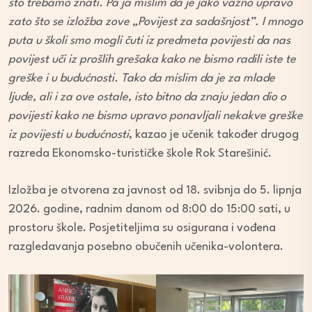
što trebamo znati. Pa ja mislim da je jako važno upravo
zato što se izložba zove „Povijest za sadašnjost”. I mnogo
puta u školi smo mogli čuti iz predmeta povijesti da nas
povijest uči iz prošlih grešaka kako ne bismo radili iste te
greške i u budućnosti. Tako da mislim da je za mlade
ljude, ali i za ove ostale, isto bitno da znaju jedan dio o
povijesti kako ne bismo upravo ponavljali nekakve greške
iz povijesti u budućnosti
, kazao je učenik također drugog
razreda Ekonomsko-turističke škole Rok Starešinić.
Izložba je otvorena za javnost od 18. svibnja do 5. lipnja
2026. godine, radnim danom od 8:00 do 15:00 sati, u
prostoru škole. Posjetiteljima su osigurana i vođena
razgledavanja posebno obučenih učenika-volontera.