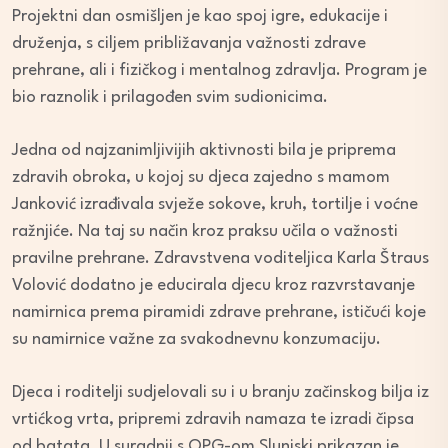
Projektni dan osmišljen je kao spoj igre, edukacije i
druženja, s ciljem približavanja važnosti zdrave
prehrane, ali i fizičkog i mentalnog zdravlja. Program je
bio raznolik i prilagođen svim sudionicima.
Jedna od najzanimljivijih aktivnosti bila je priprema
zdravih obroka, u kojoj su djeca zajedno s mamom
Janković izrađivala svježe sokove, kruh, tortilje i voćne
ražnjiće. Na taj su način kroz praksu učila o važnosti
pravilne prehrane. Zdravstvena voditeljica Karla Štraus
Volović dodatno je educirala djecu kroz razvrstavanje
namirnica prema piramidi zdrave prehrane, ističući koje
su namirnice važne za svakodnevnu konzumaciju.
Djeca i roditelji sudjelovali su i u branju začinskog bilja iz
vrtićkog vrta, pripremi zdravih namaza te izradi čipsa
od batata. U suradnji s OPG-om Slunjski prikazan je