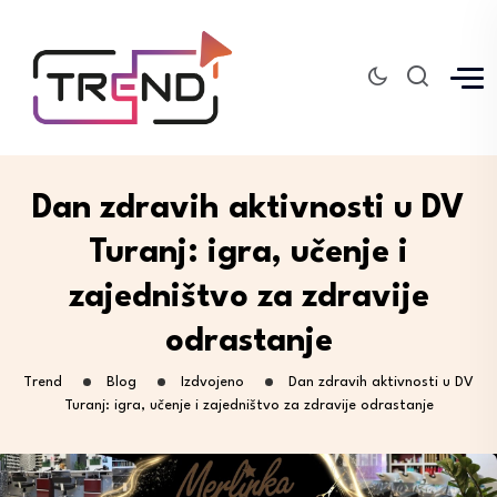
Dan zdravih aktivnosti u DV
Turanj: igra, učenje i
zajedništvo za zdravije
odrastanje
Trend
Blog
Izdvojeno
Dan zdravih aktivnosti u DV
Turanj: igra, učenje i zajedništvo za zdravije odrastanje