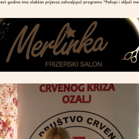
šest godina ima olakšan prijevoz zahvaljujući programu “PoKupi i uključi me