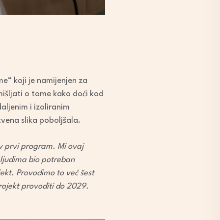
e“ koji je namijenjen za
išljati o tome kako doći kod
aljenim i izoliranim
tvena slika poboljšala.
av prvi program. Mi ovaj
 ljudima bio potreban
jekt. Provodimo to već šest
rojekt provoditi do 2029.