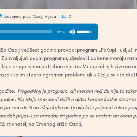
Izdvojeno plus
,
Ozalj
,
Vijesti
0
Use
02:39
Up/Down
Arrow
a Ozalj već šest godina provodi program „PoKupi i uključi m
keys
. Zahvaljujući ovom programu, djedovi i bake ne moraju razm
to
bilo koje drugo njima potrebno mjesto. Mnogi od njih žive na ud
increase
oza i to im stvara ogroman problem, ali u Ozlju se i ta druš
or
decrease
 godine. Trogodišnji je program, ali moram reći da nije to tak
volume.
odine. Na ideju smo sami došli u doba korone kad je stvarno
 pa smo došli na ideju kako ne bi bilo loše prijaviti takav pro
predali prijavu za naredne tri godine pa se nadam da ćemo p
lčić, ravnateljica Crvenog križa Ozalj.