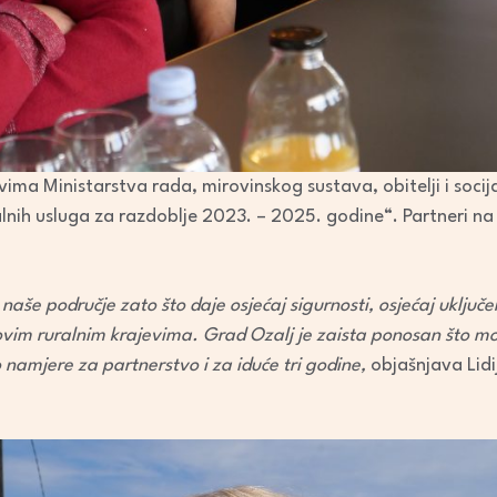
vima Ministarstva rada, mirovinskog sustava, obitelji i socij
alnih usluga za razdoblje 2023. – 2025. godine“. Partneri na
naše područje zato što daje osjećaj sigurnosti, osjećaj uključe
ovim ruralnim krajevima. Grad Ozalj je zaista ponosan što m
 namjere za partnerstvo i za iduće tri godine,
objašnjava Lid