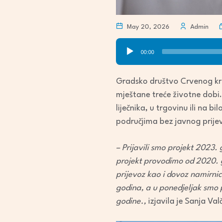
May 20, 2026
Admin
Audio
00:00
Player
Gradsko društvo Crvenog križ
mještane treće životne dobi
liječnika, u trgovinu ili na 
područjima bez javnog prijev
– Prijavili smo projekt 2023.
projekt provodimo od 2020. g
prijevoz kao i dovoz namirnica
godina, a u ponedjeljak smo 
godine.,
izjavila je Sanja Va