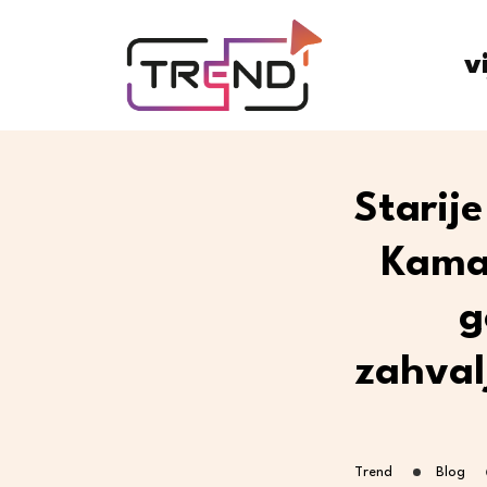
v
Starij
Kaman
g
zahval
Trend
Blog