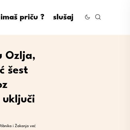
imaš priču ?
slušaj
 Ozlja,
ć šest
oz
uključi
Ribnika i Žakanja već