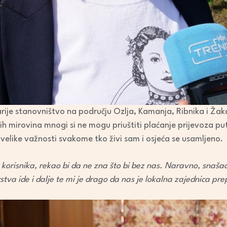
rije stanovništvo na području Ozlja, Kamanja, Ribnika i Žakan
ih mirovina mnogi si ne mogu priuštiti plaćanje prijevoza pu
velike važnosti svakome tko živi sam i osjeća se usamljeno.
 korisnika, rekao bi da ne zna što bi bez nas. Naravno, snašao 
stva ide i dalje te mi je drago da nas je lokalna zajednica pr