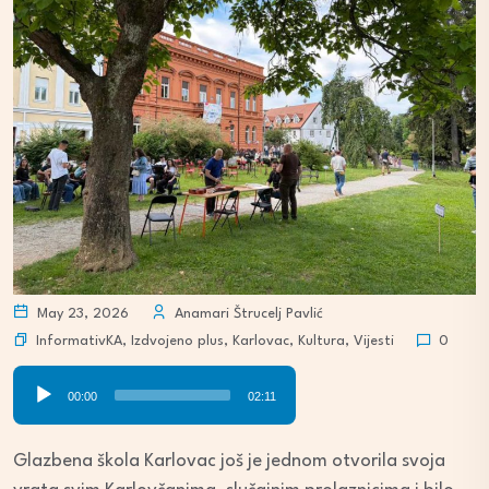
May 23, 2026
Anamari Štrucelj Pavlić
InformativKA
,
Izdvojeno plus
,
Karlovac
,
Kultura
,
Vijesti
0
Audio
00:00
02:11
Player
Glazbena škola Karlovac još je jednom otvorila svoja