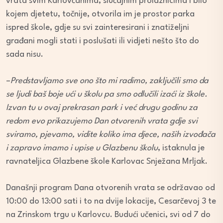
vrata svim Karlovčanima, slučajnim prolaznicima i bilo
kojem djetetu, točnije, otvorila im je prostor parka
ispred škole, gdje su svi zainteresirani i znatiželjni
građani mogli stati i poslušati ili vidjeti nešto što do
sada nisu.
–
Predstavljamo sve ono što mi radimo, zaključili smo da
se ljudi baš boje ući u školu pa smo odlučili izaći iz škole.
Izvan tu u ovaj prekrasan park i već drugu godinu za
redom evo prikazujemo Dan otvorenih vrata gdje svi
sviramo, pjevamo, vidite koliko ima djece, naših izvođača
i zapravo imamo i upise u Glazbenu školu
, istaknula je
ravnateljica Glazbene škole Karlovac Snježana Mrljak.
Današnji program Dana otvorenih vrata se održavao od
10:00 do 13:00 sati i to na dvije lokacije, Cesarčevoj 3 te
na Zrinskom trgu u Karlovcu. Budući učenici, svi od 7 do