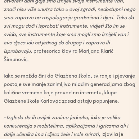
otvoreni dani gdje smo iznijeli svoje instrumente van,
znači nisu više unutra tako u ovoj zgradi, nedostupni nego
smo zapravo na raspolaganju građanima i djeci. Tako da
svi mogu doći i isprobati instrumente, vidjeti što im se
sviđa, sve instrumente koje smo mogli smo iznijeli van i
evo djeca idu od jednog do drugog i zapravo ih
isprobavaju
, profesorica klavira Marijana Klarić
Šimunović.
Iako se možda čini da Glazbena škola, sviranje i pjevanje
postaje sve manje zanimljivo mlađim generacijama zbog
količine vremena koje provod na internetu, klupe
Glazbene škole Karlovac zasad ostaju popunjene.
–
Izgleda da ih uvijek zanima jednako, iako je velika
konkurencija s mobitelima, aplikacijama i igricama ali i
dalje učenika ima i djeca žele i vole svirati
, izjavila je