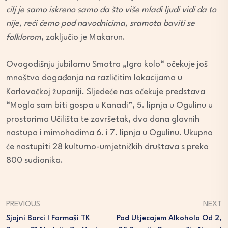
cilj je samo iskreno samo da što više mladi ljudi vidi da to
nije, reći ćemo pod navodnicima, sramota baviti se
folklorom
, zaključio je Makarun.
Ovogodišnju jubilarnu Smotra „Igra kolo“ očekuje još
mnoštvo događanja na različitim lokacijama u
Karlovačkoj županiji. Sljedeće nas očekuje predstava
“Mogla sam biti gospa u Kanadi”, 5. lipnja u Ogulinu u
prostorima Učilišta te završetak, dva dana glavnih
nastupa i mimohodima 6. i 7. lipnja u Ogulinu. Ukupno
će nastupiti 28 kulturno-umjetničkih društava s preko
800 sudionika.
PREVIOUS
NEXT
Sjajni Borci I Formaši TK
Pod Utjecajem Alkohola Od 2,