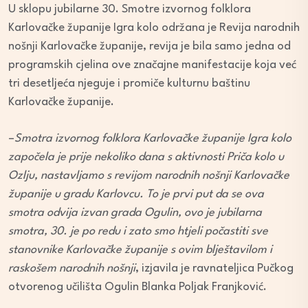
U sklopu jubilarne 30. Smotre izvornog folklora
Karlovačke županije Igra kolo održana je Revija narodnih
nošnji Karlovačke županije, revija je bila samo jedna od
programskih cjelina ove značajne manifestacije koja već
tri desetljeća njeguje i promiče kulturnu baštinu
Karlovačke županije.
–
Smotra izvornog folklora Karlovačke županije Igra kolo
započela je prije nekoliko dana s aktivnosti Priča kolo u
Ozlju, nastavljamo s revijom narodnih nošnji Karlovačke
županije u gradu Karlovcu. To je prvi put da se ova
smotra odvija izvan grada Ogulin, ovo je jubilarna
smotra, 30. je po redu i zato smo htjeli počastiti sve
stanovnike Karlovačke županije s ovim blještavilom i
raskošem narodnih nošnji
, izjavila je ravnateljica Pučkog
otvorenog učilišta Ogulin Blanka Poljak Franjković.