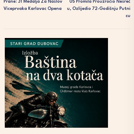
Prane: 31 Medalja Za Naslov
05 Promila Prouzročio Nesreć
Viceprvaka Karlovac Opena
U, Ozlijedio 72-Godišnju Putni
Cu