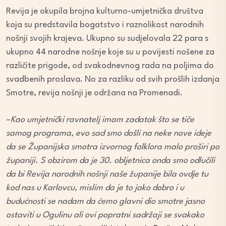
Revija je okupila brojna kulturno-umjetnička društva
koja su predstavila bogatstvo i raznolikost narodnih
nošnji svojih krajeva. Ukupno su sudjelovala 22 para s
ukupno 44 narodne nošnje koje su u povijesti nošene za
različite prigode, od svakodnevnog rada na poljima do
svadbenih proslava. No za razliku od svih prošlih izdanja
Smotre, revija nošnji je održana na Promenadi.
–
Kao umjetnički ravnatelj imam zadatak što se tiče
samog programa, evo sad smo došli na neke nove ideje
da se Županijska smotra izvornog folklora malo proširi po
županiji. S obzirom da je 30. obljetnica onda smo odlučili
da bi Revija narodnih nošnji naše županije bila ovdje tu
kod nas u Karlovcu, mislim da je to jako dobro i u
budućnosti se nadam da ćemo glavni dio smotre jasno
ostaviti u Ogulinu ali ovi popratni sadržaji se svakako