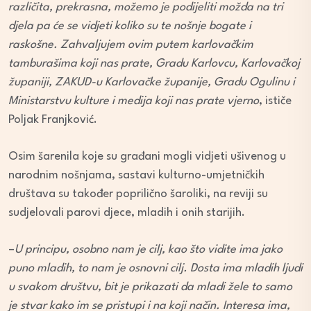
različita, prekrasna, možemo je podijeliti možda na tri
djela pa će se vidjeti koliko su te nošnje bogate i
raskošne. Zahvaljujem ovim putem karlovačkim
tamburašima koji nas prate, Gradu Karlovcu, Karlovačkoj
županiji, ZAKUD-u Karlovačke županije, Gradu Ogulinu i
Ministarstvu kulture i medija koji nas prate vjerno
, ističe
Poljak Franjković.
Osim šarenila koje su građani mogli vidjeti ušivenog u
narodnim nošnjama, sastavi kulturno-umjetničkih
društava su također poprilično šaroliki, na reviji su
sudjelovali parovi djece, mladih i onih starijih.
–
U principu, osobno nam je cilj, kao što vidite ima jako
puno mladih, to nam je osnovni cilj. Dosta ima mladih ljudi
u svakom društvu, bit je prikazati da mladi žele to samo
je stvar kako im se pristupi i na koji način. Interesa ima,