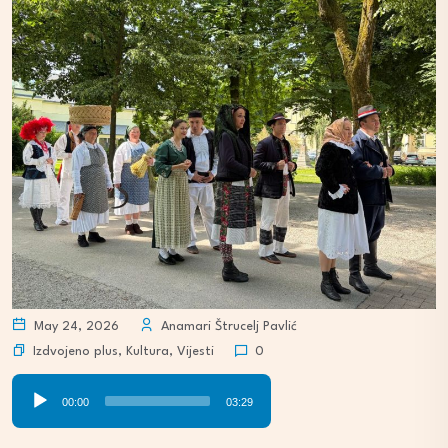
May 24, 2026
Anamari Štrucelj Pavlić
Izdvojeno plus
,
Kultura
,
Vijesti
0
Audio
00:00
03:29
Player