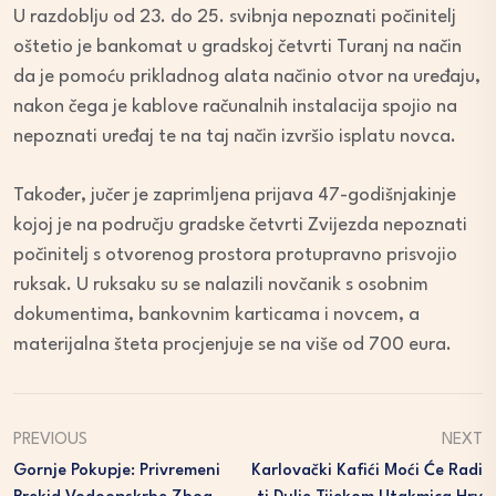
U razdoblju od 23. do 25. svibnja nepoznati počinitelj
oštetio je bankomat u gradskoj četvrti Turanj na način
da je pomoću prikladnog alata načinio otvor na uređaju,
nakon čega je kablove računalnih instalacija spojio na
nepoznati uređaj te na taj način izvršio isplatu novca.
Također, jučer je zaprimljena prijava 47-godišnjakinje
kojoj je na području gradske četvrti Zvijezda nepoznati
počinitelj s otvorenog prostora protupravno prisvojio
ruksak. U ruksaku su se nalazili novčanik s osobnim
dokumentima, bankovnim karticama i novcem, a
materijalna šteta procjenjuje se na više od 700 eura.
PREVIOUS
NEXT
Gornje Pokupje: Privremeni
Karlovački Kafići Moći Će Radi