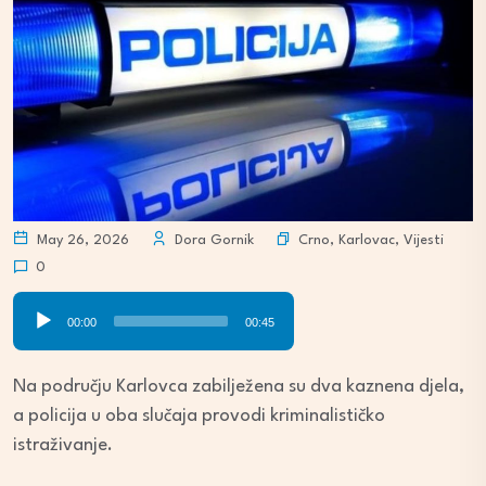
Crno
,
Karlovac
,
Vijesti
May 26, 2026
Dora Gornik
0
Audio
00:00
00:45
Player
Na području Karlovca zabilježena su dva kaznena djela,
a policija u oba slučaja provodi kriminalističko
istraživanje.