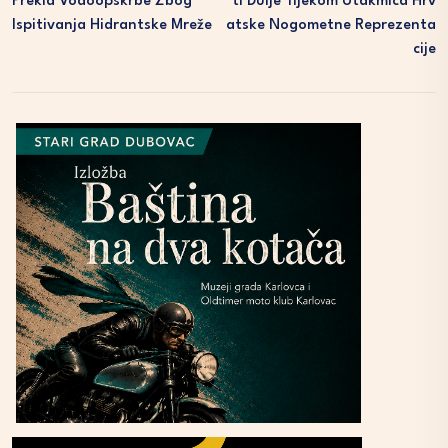
Prekid Vodoopskrbe Zbog
Ti Dulje Tijekom Utakmica Hrv
Ispitivanja Hidrantske Mreže
Atske Nogometne Reprezenta
Cije