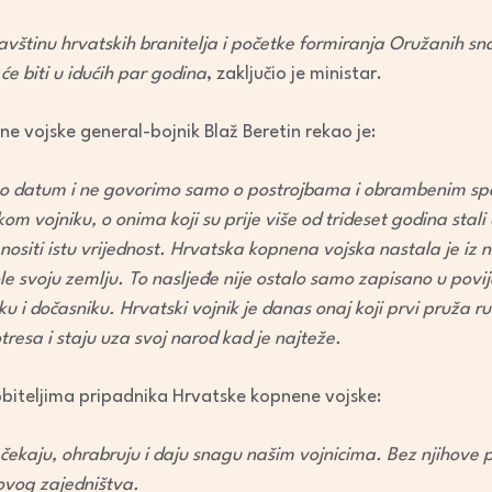
vštinu hrvatskih branitelja i početke formiranja Oružanih snaga
će biti u idućih par godina
, zaključio je ministar.
 vojske general-bojnik Blaž Beretin rekao je:
o datum i ne govorimo samo o postrojbama i obrambenim s
om vojniku, o onima koji su prije više od trideset godina stali
nositi istu vrijednost. Hrvatska kopnena vojska nastala je iz n
vole svoju zemlju. To nasljeđe nije ostalo samo zapisano u povije
 i dočasniku. Hrvatski vojnik je danas onaj koji prvi pruža r
resa i staju uza svoj narod kad je najteže.
obiteljima pripadnika Hrvatske kopnene vojske:
i čekaju, ohrabruju i daju snagu našim vojnicima. Bez njihove p
 ovog zajedništva.