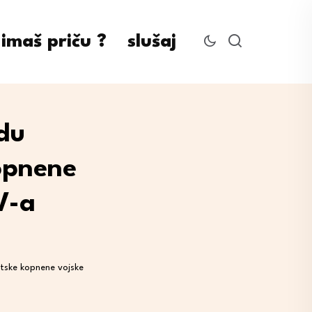
imaš priču ?
slušaj
du
opnene
V-a
tske kopnene vojske