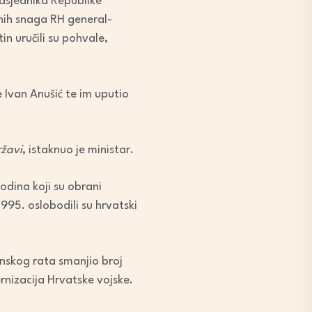
edsjednika Republike
anih snaga RH general-
n uručili su pohvale,
 Ivan Anušić te im uputio
ržavi
, istaknuo je ministar.
odina koji su obrani
1995. oslobodili su hrvatski
nskog rata smanjio broj
rnizacija Hrvatske vojske.