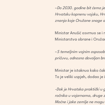
–
Do 2030. godine bit ćemo jed
Hrvatsku kopnenu vojsku, Hrv
znanja koje Oružane snage d
Ministar Anušić osvrnuo se i
Ministarstva obrane i Oruža
–
S temeljnim vojnim osposob
pričuvu, odnosno dovoljan bro
Ministar je istaknuo kako ča
To je veliki uspjeh, dodao je
-Dok je Hrvatska praktički u
ročnika u vojarnama, druge z
Moćne i jake zemlje ne mogu p