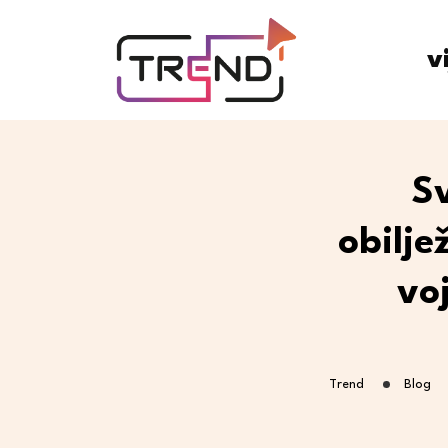
v
S
obilj
vo
Trend
Blog