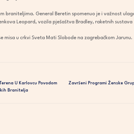
kim braniteljima. General Beretin spomenuo je i važnost ul
enkova Leopard, vozila pješaštva Bradley, raketnih sustava
 se misa u crkvi Sveta Mati Slobode na zagrebačkom Jarunu. Na
 Terena U Karlovcu Povodom
Završeni Programi Ženske Grup
kih Branitelja