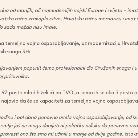
na od manjih, ali najmodernijih vojski Europe i svijeta – ima
atsko ratno zrakoplovstvo, Hrvatsku ratnu mornaricu i imat 
o sada možda nisu imale.
 na temeljno vojno osposobljavanje, uz modernizaciju Hrvatsk
nih snaga RH:
ljavanjem popunit ćemo profesionalni dio Oružanih snaga i u
j pričuvnika.
k 97 posto mladih želi ići na TVO, a samo ih se oko 3 posto p
 i najavio da će se kapaciteti za temeljno vojno osposobljava
 godinu i pol dana ponovno uvela vojno osposobljavanje, od i
emlje još ne mogu donijeti ni političku odluku da ponovno u
rovesti ono što smo mi učinili u manje od dvije godine,
istak