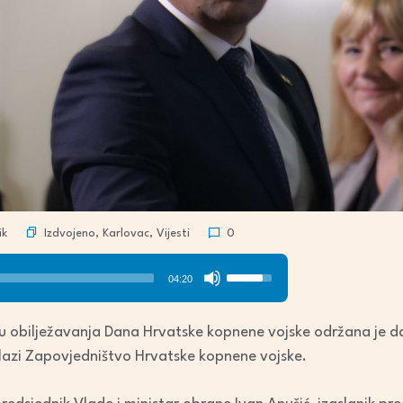
Izdvojeno
,
Karlovac
,
Vijesti
ik
0
Use
04:20
Up/Down
Arrow
 obilježavanja Dana Hrvatske kopnene vojske održana je da
keys
alazi Zapovjedništvo Hrvatske kopnene vojske.
to
increase