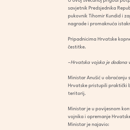
U ovoj svečanoj prigodi potp
savjetnik Predsjednika Repub
pukovnik Tihomir Kundid i za
nagrade i promaknuća istak
Pripadnicima Hrvatske kopnen
čestitke.
–
Hrvatska vojska je dodana v
Ministar Anušić u obraćanju s
Hrvatske pristupili praktički
teritorij.
Ministar je u povijesnom ko
vojnika i opremanje Hrvatske
Ministar je najavio: