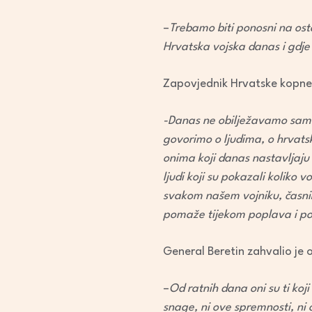
–
Trebamo biti ponosni na osta
Hrvatska vojska danas i gdje 
Zapovjednik Hrvatske kopnene
-Danas ne obilježavamo sam
govorimo o ljudima, o hrvatsk
onima koji danas nastavljaju 
ljudi koji su pokazali koliko 
svakom našem vojniku, časniku
pomaže tijekom poplava i pot
General Beretin zahvalio je 
–
Od ratnih dana oni su ti koj
snage, ni ove spremnosti, ni