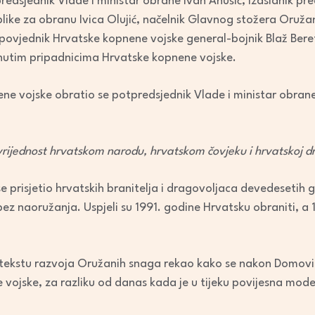
redsjednik Vlade i ministar obrane Ivan Anušić, izaslanik pr
or
like za obranu Ivica Olujić, načelnik Glavnog stožera Oruž
decrease
povjednik Hrvatske kopnene vojske general-bojnik Blaž Bereti
volume.
nutim pripadnicima Hrvatske kopnene vojske.
e vojske obratio se potpredsjednik Vlade i ministar obrane
rijednost hrvatskom narodu, hrvatskom čovjeku i hrvatskoj d
e prisjetio hrvatskih branitelja i dragovoljaca devedesetih g
 bez naoružanja. Uspjeli su 1991. godine Hrvatsku obraniti, a 
ntekstu razvoja Oružanih snaga rekao kako se nakon Domovi
 vojske, za razliku od danas kada je u tijeku povijesna mode