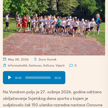
May 28, 2026
Dora Gornik
InformativKA
,
Karlovac
,
Kultura
,
Vijesti
0
Audio
00:00
00:32
Player
Na Vunskom polju je 27. svibnja 2026. godine održano
obilježavanje Svjetskog dana sporta u kojem je
sudjelovalo čak 150 učenika razredne nastave Osnovne