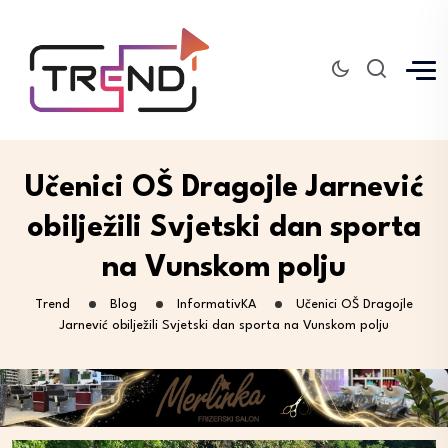
Učenici OŠ Dragojle Jarnević
obilježili Svjetski dan sporta
na Vunskom polju
Trend
Blog
InformativKA
Učenici OŠ Dragojle
Jarnević obilježili Svjetski dan sporta na Vunskom polju