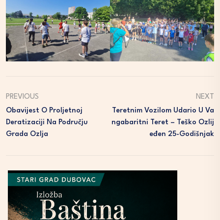
PREVIOUS
NEXT
Obavijest O Proljetnoj
Teretnim Vozilom Udario U Va
Deratizaciji Na Području
Ngabaritni Teret – Teško Ozlij
Grada Ozlja
Eđen 25-Godišnjak