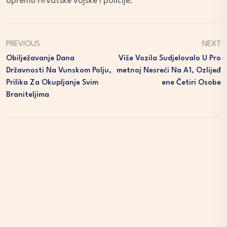
opremu Hrvatske vojske i policije.
PREVIOUS
NEXT
Obilježavanje Dana
Više Vozila Sudjelovalo U Pro
Državnosti Na Vunskom Polju,
Metnoj Nesreći Na A1, Ozlijeđ
Prilika Za Okupljanje Svim
Ene Četiri Osobe
Braniteljima