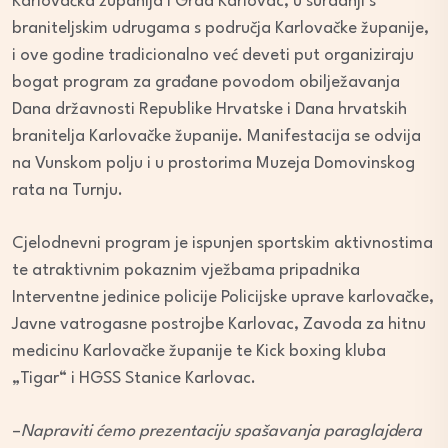
Karlovačka županija i Grad Karlovac, u suradnji s
braniteljskim udrugama s područja Karlovačke županije,
i ove godine tradicionalno već deveti put organiziraju
bogat program za građane povodom obilježavanja
Dana državnosti Republike Hrvatske i Dana hrvatskih
branitelja Karlovačke županije. Manifestacija se odvija
na Vunskom polju i u prostorima Muzeja Domovinskog
rata na Turnju.
Cjelodnevni program je ispunjen sportskim aktivnostima
te atraktivnim pokaznim vježbama pripadnika
Interventne jedinice policije Policijske uprave karlovačke,
Javne vatrogasne postrojbe Karlovac, Zavoda za hitnu
medicinu Karlovačke županije te Kick boxing kluba
„Tigar“ i HGSS Stanice Karlovac.
–
Napraviti ćemo prezentaciju spašavanja paraglajdera