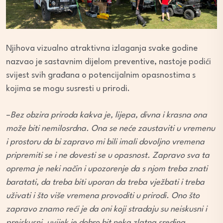
Njihova vizualno atraktivna izlaganja svake godine
nazvao je sastavnim dijelom preventive, nastoje podići
svijest svih građana o potencijalnim opasnostima s
kojima se mogu susresti u prirodi.
–
Bez obzira priroda kakva je, lijepa, divna i krasna ona
može biti nemilosrdna. Ona se neće zaustaviti u vremenu
i prostoru da bi zapravo mi bili imali dovoljno vremena
pripremiti se i ne dovesti se u opasnost. Zapravo sva ta
oprema je neki način i upozorenje da s njom treba znati
baratati, da treba biti uporan da treba vježbati i treba
uživati i što više vremena provoditi u prirodi. Ono što
zapravo znamo reći je da oni koji stradaju su neiskusni i
preiskusni, uvijek je dobro bit neka zlatna sredina
,