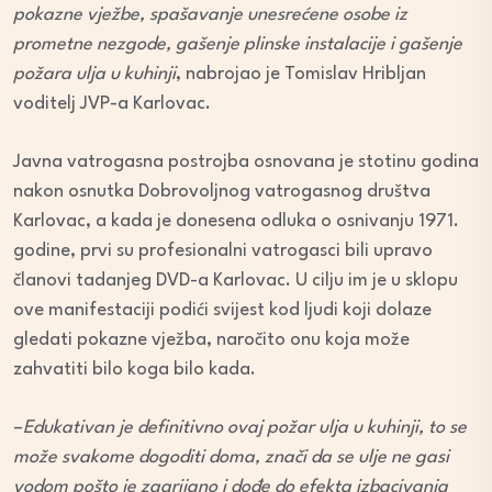
pokazne vježbe, spašavanje unesrećene osobe iz
prometne nezgode, gašenje plinske instalacije i gašenje
požara ulja u kuhinji
, nabrojao je Tomislav Hribljan
voditelj JVP-a Karlovac.
Javna vatrogasna postrojba osnovana je stotinu godina
nakon osnutka Dobrovoljnog vatrogasnog društva
Karlovac, a kada je donesena odluka o osnivanju 1971.
godine, prvi su profesionalni vatrogasci bili upravo
članovi tadanjeg DVD-a Karlovac. U cilju im je u sklopu
ove manifestaciji podići svijest kod ljudi koji dolaze
gledati pokazne vježba, naročito onu koja može
zahvatiti bilo koga bilo kada.
–
Edukativan je definitivno ovaj požar ulja u kuhinji, to se
može svakome dogoditi doma, znači da se ulje ne gasi
vodom pošto je zagrijano i dođe do efekta izbacivanja