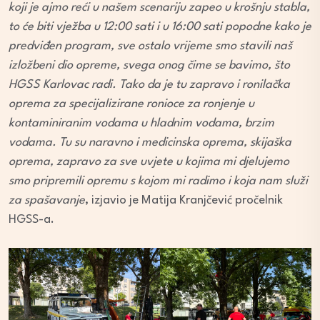
koji je ajmo reći u našem scenariju zapeo u krošnju stabla,
to će biti vježba u 12:00 sati i u 16:00 sati popodne kako je
predviđen program, sve ostalo vrijeme smo stavili naš
izložbeni dio opreme, svega onog čime se bavimo, što
HGSS Karlovac radi. Tako da je tu zapravo i ronilačka
oprema za specijalizirane ronioce za ronjenje u
kontaminiranim vodama u hladnim vodama, brzim
vodama. Tu su naravno i medicinska oprema, skijaška
oprema, zapravo za sve uvjete u kojima mi djelujemo
smo pripremili opremu s kojom mi radimo i koja nam služi
za spašavanje
, izjavio je Matija Kranjčević pročelnik
HGSS-a.