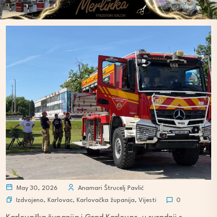
May 30, 2026
Anamari Štrucelj Pavlić
Izdvojeno
,
Karlovac
,
Karlovačka županija
,
Vijesti
0