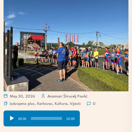
May 30, 2026
Anamari Štrucelj Pavlić
Izdvojeno plus
,
Karlovac
,
Kultura
,
Vijesti
0
Audio
00:00
02:09
Player