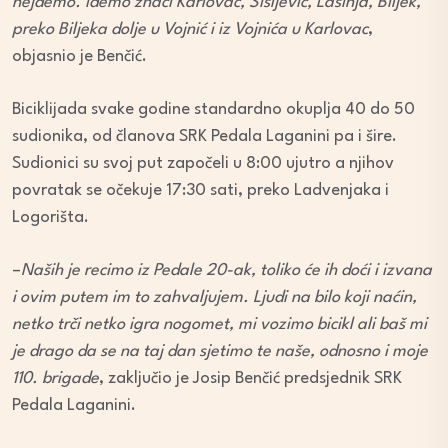
nejdemo. Idemo znači Karlovac, Šišljević, Lasinja, Biljek,
preko Biljeka dolje u Vojnić i iz Vojnića u Karlovac
,
objasnio je Benčić.
Biciklijada svake godine standardno okuplja 40 do 50
sudionika, od članova SRK Pedala Laganini pa i šire.
Sudionici su svoj put započeli u 8:00 ujutro a njihov
povratak se očekuje 17:30 sati, preko Ladvenjaka i
Logorišta.
–
Naših je recimo iz Pedale 20-ak, toliko će ih doći i izvana
i ovim putem im to zahvaljujem. Ljudi na bilo koji naćin,
netko trči netko igra nogomet, mi vozimo bicikl ali baš mi
je drago da se na taj dan sjetimo te naše, odnosno i moje
110. brigade
, zaključio je Josip Benčić predsjednik SRK
Pedala Laganini.