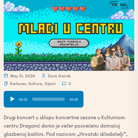
May 31, 2026
Dora Gornik
Karlovac
,
Kultura
,
Vijesti
0
Audio
00:00
06:08
Player
Drugi koncert u sklopu koncertne sezone u Kulturnom
centru Draganić donio je večer posvećenu domaćoj
glazbenoj baštini. Pod nazivom „Hrvatski skladatelji”,