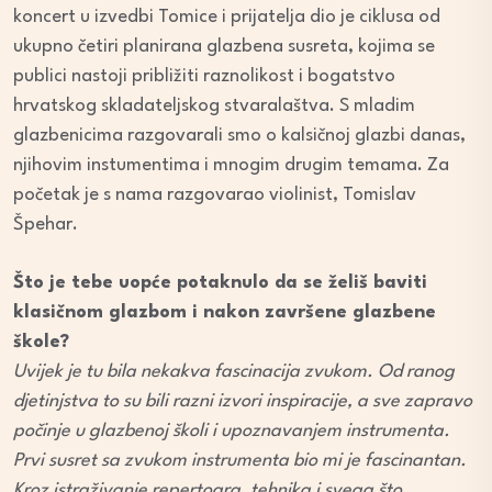
koncert u izvedbi Tomice i prijatelja dio je ciklusa od
ukupno četiri planirana glazbena susreta, kojima se
publici nastoji približiti raznolikost i bogatstvo
hrvatskog skladateljskog stvaralaštva. S mladim
glazbenicima razgovarali smo o kalsičnoj glazbi danas,
njihovim instumentima i mnogim drugim temama. Za
početak je s nama razgovarao violinist, Tomislav
Špehar.
Što je tebe uopće potaknulo da se želiš baviti
klasičnom glazbom i nakon završene glazbene
škole?
Uvijek je tu bila nekakva fascinacija zvukom. Od ranog
djetinjstva to su bili razni izvori inspiracije, a sve zapravo
počinje u glazbenoj školi i upoznavanjem instrumenta.
Prvi susret sa zvukom instrumenta bio mi je fascinantan.
Kroz istraživanje repertoara, tehnika i svega što