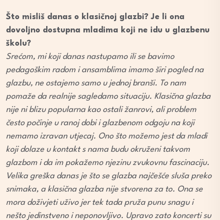
Što misliš danas o klasičnoj glazbi? Je li ona
dovoljno dostupna mladima koji ne idu u glazbenu
školu?
Srećom, mi koji danas nastupamo ili se bavimo
pedagoškim radom i ansamblima imamo širi pogled na
glazbu, ne ostajemo samo u jednoj branši. To nam
pomaže da realnije sagledamo situaciju. Klasična glazba
nije ni blizu popularna kao ostali žanrovi, ali problem
često počinje u ranoj dobi i glazbenom odgoju na koji
nemamo izravan utjecaj. Ono što možemo jest da mladi
koji dolaze u kontakt s nama budu okruženi takvom
glazbom i da im pokažemo njezinu zvukovnu fascinaciju.
Velika greška danas je što se glazba najčešće sluša preko
snimaka, a klasična glazba nije stvorena za to. Ona se
mora doživjeti uživo jer tek tada pruža punu snagu i
nešto jedinstveno i neponovljivo. Upravo zato koncerti su