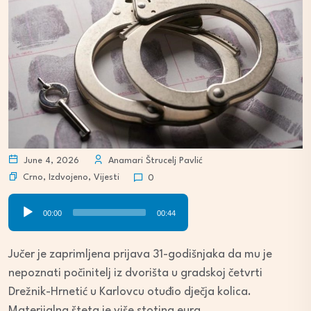
June 4, 2026
Anamari Štrucelj Pavlić
Crno
,
Izdvojeno
,
Vijesti
0
Audio
00:00
00:44
Player
Jučer je zaprimljena prijava 31-godišnjaka da mu je
nepoznati počinitelj iz dvorišta u gradskoj četvrti
Drežnik-Hrnetić u Karlovcu otuđio dječja kolica.
Materijalna šteta je više stotina eura.