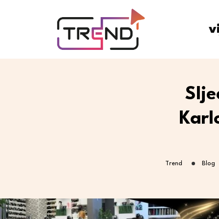
v
Slje
Karl
Trend
Blog