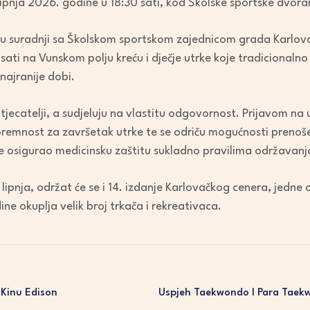
. lipnja 2026. godine u 18:30 sati, kod Školske sportske dvo
volume.
 u suradnji sa Školskom sportskom zajednicom grada Karlov
sati na Vunskom polju kreću i dječje utrke koje tradicionaln
najranije dobi.
jecatelji, a sudjeluju na vlastitu odgovornost. Prijavom na 
spremnost za završetak utrke te se odriču mogućnosti preno
 osigurao medicinsku zaštitu sukladno pravilima održavanja
lipnja, održat će se i 14. izdanje Karlovačkog cenera, jedne 
ine okuplja velik broj trkača i rekreativaca.
 Kinu Edison
Uspjeh Taekwondo I Para Taek