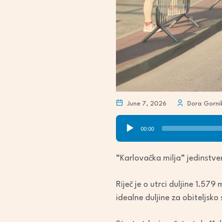
June 7, 2026
Dora Gorni
Audio
00:00
Player
“Karlovačka milja” jedinstve
Riječ je o utrci duljine 1.57
idealne duljine za obiteljsko