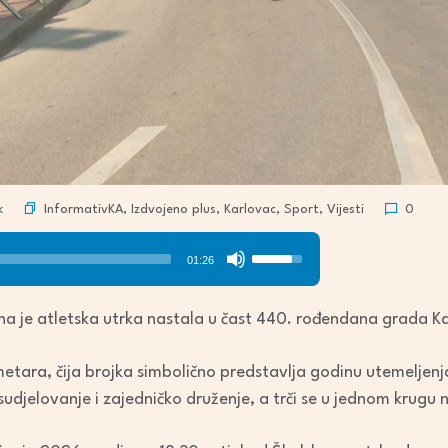
InformativKA
,
Izdvojeno plus
,
Karlovac
,
Sport
,
Vijesti
k
0
Use
01:26
Up/Down
Arrow
na je atletska utrka nastala u čast 440. rođendana grada K
keys
to
9 metara, čija brojka simbolično predstavlja godinu utemeljen
increase
 sudjelovanje i zajedničko druženje, a trči se u jednom krugu 
or
decrease