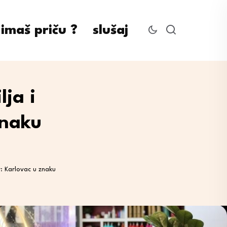
imaš priču ?
slušaj
lja i
znaku
r: Karlovac u znaku