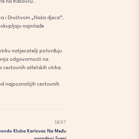
rane na Rakovcu.
ca i Društvom „Naša djeca“.
o okupljaju najmlađe
utrku natjecatelji potvrđuju
šenja odgovornosti na
 cestovnih atletskih utrka.
od najpoznatijih cestovnih
NEXT
wondo Kluba Karlovac Na Među
Narodnoj Sceni