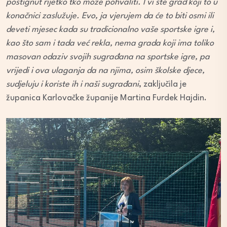
postignut rijetko tko može pohvaliti. I vi ste grad koji to u
konačnici zaslužuje. Evo, ja vjerujem da će to biti osmi ili
deveti mjesec kada su tradicionalno vaše sportske igre i,
kao što sam i tada već rekla, nema grada koji ima toliko
masovan odaziv svojih sugrađana na sportske igre, pa
vrijedi i ova ulaganja da na njima, osim školske djece,
sudjeluju i koriste ih i naši sugrađani
, zaključila je
županica Karlovačke županije Martina Furdek Hajdin.