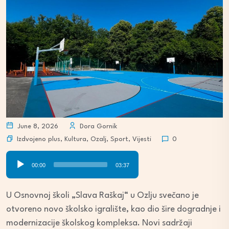
June 8, 2026
Dora Gornik
Izdvojeno plus
,
Kultura
,
Ozalj
,
Sport
,
Vijesti
0
Audio
00:00
03:37
Player
U Osnovnoj školi „Slava Raškaj“ u Ozlju svečano je
otvoreno novo školsko igralište, kao dio šire dogradnje i
modernizacije školskog kompleksa. Novi sadržaji