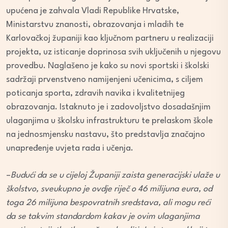
upućena je zahvala Vladi Republike Hrvatske,
Ministarstvu znanosti, obrazovanja i mladih te
Karlovačkoj županiji kao ključnom partneru u realizaciji
projekta, uz isticanje doprinosa svih uključenih u njegovu
provedbu. Naglašeno je kako su novi sportski i školski
sadržaji prvenstveno namijenjeni učenicima, s ciljem
poticanja sporta, zdravih navika i kvalitetnijeg
obrazovanja. Istaknuto je i zadovoljstvo dosadašnjim
ulaganjima u školsku infrastrukturu te prelaskom škole
na jednosmjensku nastavu, što predstavlja značajno
unapređenje uvjeta rada i učenja.
–
Budući da se u cijeloj Županiji zaista generacijski ulaže u
školstvo, sveukupno je ovdje riječ o 46 milijuna eura, od
toga 26 milijuna bespovratnih sredstava, ali mogu reći
da se takvim standardom kakav je ovim ulaganjima