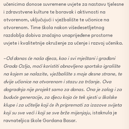
učenicima donose suvremene uvjete za nastavu tjelesne
i zdravstvene kulture te boravak i aktivnosti na
otvorenom, uključujući i vježbalište te učionice na
otvorenom. Time škola nakon višedesetljetnog
razdoblja dobiva značajno unaprijeđene prostorne
uvjete i kvalitetnije okruženje za učenje i razvoj učenika.
–
Od danas će naša djeca, kao i svi mještani i građani
Grada Ozlja, moći koristiti obnovljeno sportsko igralište
na kojem se nalazite, vježbalište s moje desne strane, te
dvije učionice na otvorenom i stazu za trčanje. Ova
dogradnja nije projekt samo za danas. Ona je zalog i za
buduće generacije, za djecu koja će tek sjesti u školske
klupe i za učitelje koji će ih pripremati za izazove svijeta
koji su sve veći i koji se sve brže mijenjaju,
istaknula je
ravnateljica škole Gordana Basar.