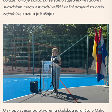
dolaze. Ovo je dokaz da se samo zajedničkim radom i
suradnjom mogu ostvariti veliki i važni projekti za našu
zajednicu
, kazala je Bošnjak.
U sklopu svečanog otvorenja školskog igrališta u Ozlju