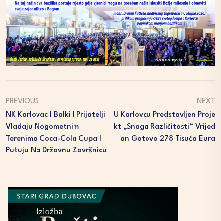
PREVIOUS
NEXT
NK Karlovac I Balki I Prijatelji
U Karlovcu Predstavljen Proje
Vladaju Nogometnim
Kt „Snaga Različitosti“ Vrijed
Terenima Coca-Cola Cupa I
An Gotovo 278 Tisuća Eura
Putuju Na Državnu Završnicu