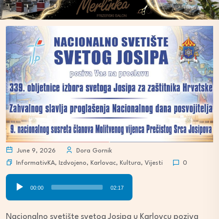
June 9, 2026
Dora Gornik
InformativKA
,
Izdvojeno
,
Karlovac
,
Kultura
,
Vijesti
0
Audio
00:00
02:17
Player
Nacionalno svetište svetog Josipa u Karlovcu poziva