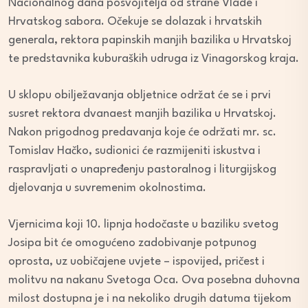
Nacionalnog dana posvojitelja od strane Vlade i
Hrvatskog sabora. Očekuje se dolazak i hrvatskih
generala, rektora papinskih manjih bazilika u Hrvatskoj
te predstavnika kuburaških udruga iz Vinagorskog kraja.
U sklopu obilježavanja obljetnice održat će se i prvi
susret rektora dvanaest manjih bazilika u Hrvatskoj.
Nakon prigodnog predavanja koje će održati mr. sc.
Tomislav Hačko, sudionici će razmijeniti iskustva i
raspravljati o unapređenju pastoralnog i liturgijskog
djelovanja u suvremenim okolnostima.
Vjernicima koji 10. lipnja hodočaste u baziliku svetog
Josipa bit će omogućeno zadobivanje potpunog
oprosta, uz uobičajene uvjete – ispovijed, pričest i
molitvu na nakanu Svetoga Oca. Ova posebna duhovna
milost dostupna je i na nekoliko drugih datuma tijekom