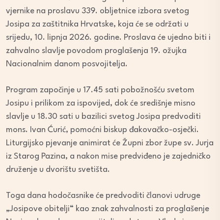
vjernike na proslavu 339. obljetnice izbora svetog
Josipa za zaštitnika Hrvatske, koja će se održati u
srijedu, 10. lipnja 2026. godine. Proslava će ujedno biti i
zahvalno slavlje povodom proglašenja 19. ožujka
Nacionalnim danom posvojitelja.
Program započinje u 17.45 sati pobožnošću svetom
Josipu i prilikom za ispovijed, dok će središnje misno
slavlje u 18.30 sati u bazilici svetog Josipa predvoditi
mons. Ivan Ćurić, pomoćni biskup đakovačko-osječki.
Liturgijsko pjevanje animirat će Župni zbor župe sv. Jurja
iz Starog Pazina, a nakon mise predviđeno je zajedničko
druženje u dvorištu svetišta.
Toga dana hodočasnike će predvoditi članovi udruge
„Josipove obitelji“ kao znak zahvalnosti za proglašenje