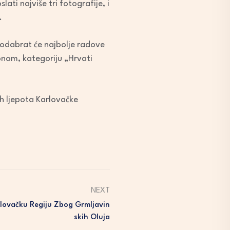
ati najviše tri fotografije, i
.
Ž odabrat će najbolje radove
dronom, kategoriju „Hrvati
h ljepota Karlovačke
NEXT
lovačku Regiju Zbog Grmljavin
Skih Oluja