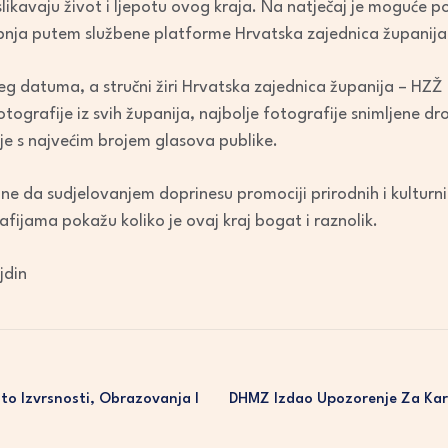
likavaju život i ljepotu ovog kraja. Na natječaj je moguće posl
decrease
lipnja putem službene platforme Hrvatska zajednica županija
volume.
ijeg datuma, a stručni žiri Hrvatska zajednica županija – HZ
 fotografije iz svih županija, najbolje fotografije snimljene 
je s najvećim brojem glasova publike.
e da sudjelovanjem doprinesu promociji prirodnih i kulturni
afijama pokažu koliko je ovaj kraj bogat i raznolik.
jdin
to Izvrsnosti, Obrazovanja I
DHMZ Izdao Upozorenje Za Kar