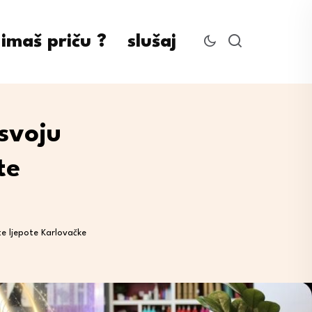
imaš priču ?
slušaj
svoju
te
te ljepote Karlovačke