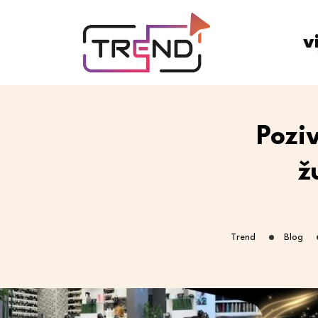
v
Pozi
ž
Trend
Blog