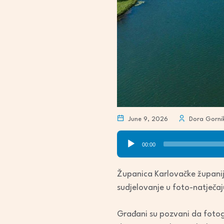
June 9, 2026
Dora Gorni
Audio
00:00
Player
Županica Karlovačke županij
sudjelovanje u foto-natječaju
Građani su pozvani da fotogra