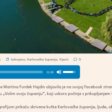
Izdvojeno
,
Karlovačka županija
,
Vijesti
k
0
Use
01:08
Up/Down
Arrow
e Martina Furdek Hajdin objavila je na svojoj Facebook stra
keys
 „Volim svoju županiju“, koji uskoro počinje s prikupljanjem 
to
increase
fijom prikažu skrivene kutke Karlovačke županije, ljude, obič
or