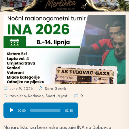
June 9, 2026
Dora Gornik
Izdvojeno
,
Karlovac
,
Sport
,
Vijesti
0
Audio
00:00
01:30
Player
Na igralištu iza benzinske postaje INA na Dubovcu