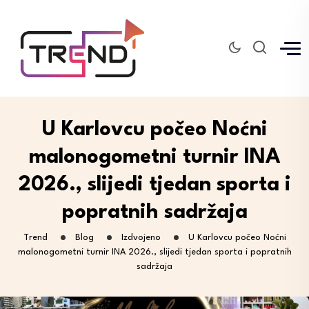
U Karlovcu počeo Noćni
malonogometni turnir INA
2026., slijedi tjedan sporta i
popratnih sadržaja
Trend
Blog
Izdvojeno
U Karlovcu počeo Noćni
malonogometni turnir INA 2026., slijedi tjedan sporta i popratnih
sadržaja