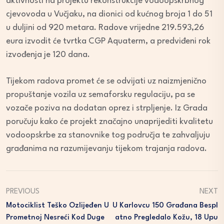
aktivnosti na projektu rekonstrukcije vodoopskrbnog
cjevovoda u Vučjaku, na dionici od kućnog broja 1 do 51
u duljini od 920 metara. Radove vrijedne 219.593,26
eura izvodit će tvrtka CGP Aquaterm, a predviđeni rok
izvođenja je 120 dana.
Tijekom radova promet će se odvijati uz naizmjenično
propuštanje vozila uz semaforsku regulaciju, pa se
vozače poziva na dodatan oprez i strpljenje. Iz Grada
poručuju kako će projekt značajno unaprijediti kvalitetu
vodoopskrbe za stanovnike tog područja te zahvaljuju
građanima na razumijevanju tijekom trajanja radova.
PREVIOUS
NEXT
Motociklist Teško Ozlijeđen U
U Karlovcu 150 Građana Bespl
Prometnoj Nesreći Kod Duge
Atno Pregledalo Kožu, 18 Upu