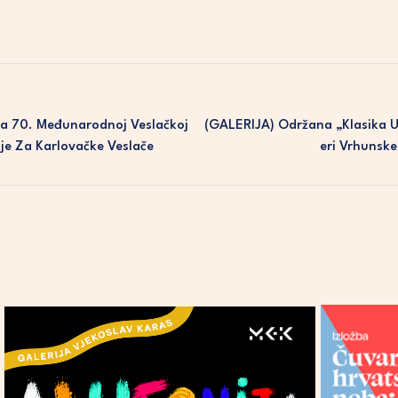
Na 70. Međunarodnoj Veslačkoj
(GALERIJA) Održana „Klasika U
lje Za Karlovačke Veslače
Eri Vrhunsk