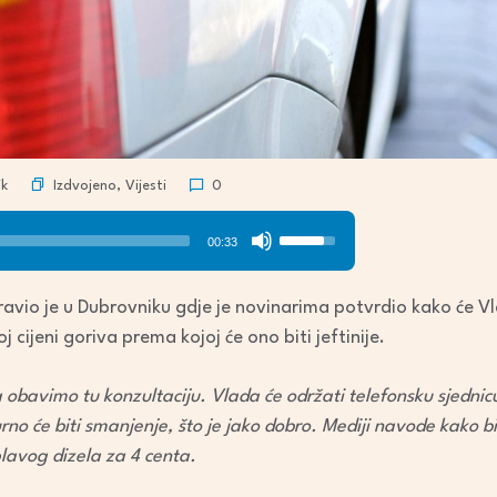
Izdvojeno
,
Vijesti
k
0
Use
00:33
Up/Down
Arrow
ravio je u Dubrovniku gdje je novinarima potvrdio kako će Vl
keys
cijeni goriva prema kojoj će ono biti jeftinije.
to
increase
 da obavimo tu konzultaciju. Vlada će održati telefonsku sjedn
or
gurno će biti smanjenje, što je jako dobro. Mediji navode kako bi
decrease
i plavog dizela za 4 centa.
volume.