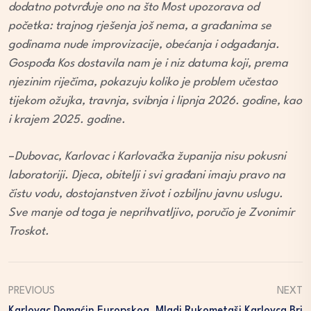
dodatno potvrđuje ono na što Most upozorava od
početka: trajnog rješenja još nema, a građanima se
godinama nude improvizacije, obećanja i odgađanja.
Gospođa Kos dostavila nam je i niz datuma koji, prema
njezinim riječima, pokazuju koliko je problem učestao
tijekom ožujka, travnja, svibnja i lipnja 2026. godine, kao
i krajem 2025. godine.
–
Dubovac, Karlovac i Karlovačka županija nisu pokusni
laboratoriji. Djeca, obitelji i svi građani imaju pravo na
čistu vodu, dostojanstven život i ozbiljnu javnu uslugu.
Sve manje od toga je neprihvatljivo, poručio je Zvonimir
Troskot.
PREVIOUS
NEXT
Karlovac Domaćin Europskog
Mladi Rukometaši Karlovca Bri