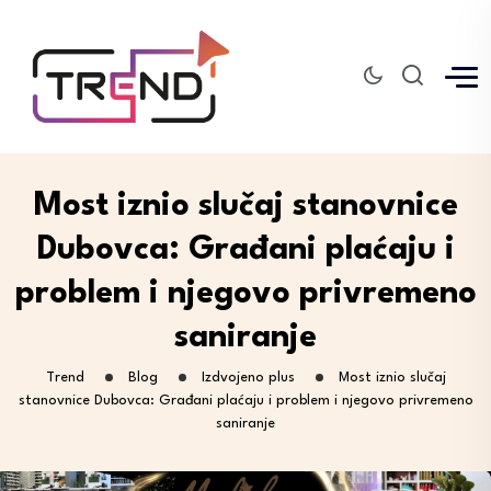
Most iznio slučaj stanovnice
Dubovca: Građani plaćaju i
problem i njegovo privremeno
saniranje
Trend
Blog
Izdvojeno plus
Most iznio slučaj
stanovnice Dubovca: Građani plaćaju i problem i njegovo privremeno
saniranje