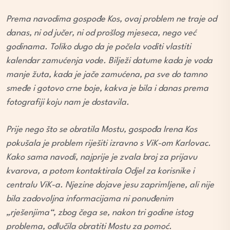
Prema navodima gospođe Kos, ovaj problem ne traje od
danas, ni od jučer, ni od prošlog mjeseca, nego već
godinama. Toliko dugo da je počela voditi vlastiti
kalendar zamućenja vode. Bilježi datume kada je voda
manje žuta, kada je jače zamućena, pa sve do tamno
smeđe i gotovo crne boje, kakva je bila i danas prema
fotografiji koju nam je dostavila.
Prije nego što se obratila Mostu, gospođa Irena Kos
pokušala je problem riješiti izravno s ViK-om Karlovac.
Kako sama navodi, najprije je zvala broj za prijavu
kvarova, a potom kontaktirala Odjel za korisnike i
centralu ViK-a. Njezine dojave jesu zaprimljene, ali nije
bila zadovoljna informacijama ni ponuđenim
„rješenjima“, zbog čega se, nakon tri godine istog
problema, odlučila obratiti Mostu za pomoć.