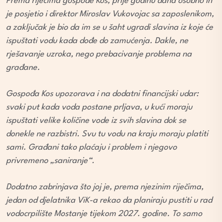
Prema riječima gospođe Kos, prije godinu dana osobno ih
je posjetio i direktor Miroslav Vukovojac sa zaposlenikom,
a zaključak je bio da im se u šaht ugradi slavina iz koje će
ispuštati vodu kada dođe do zamućenja. Dakle, ne
rješavanje uzroka, nego prebacivanje problema na
građane.
Gospođa Kos upozorava i na dodatni financijski udar:
svaki put kada voda postane prljava, u kući moraju
ispuštati velike količine vode iz svih slavina dok se
donekle ne razbistri. Svu tu vodu na kraju moraju platiti
sami. Građani tako plaćaju i problem i njegovo
privremeno „saniranje“.
Dodatno zabrinjava što joj je, prema njezinim riječima,
jedan od djelatnika ViK-a rekao da planiraju pustiti u rad
vodocrpilište Mostanje tijekom 2027. godine. To samo