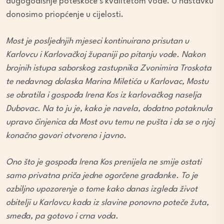
dugogodišnje poteškoće s kvalitetom vode. U nastavku
donosimo priopćenje u cijelosti.
Most je posljednjih mjeseci kontinuirano prisutan u
Karlovcu i Karlovačkoj županiji po pitanju vode. Nakon
brojnih istupa saborskog zastupnika Zvonimira Troskota
te nedavnog dolaska Marina Miletića u Karlovac, Mostu
se obratila i gospođa Irena Kos iz karlovačkog naselja
Dubovac. Na to ju je, kako je navela, dodatno potaknula
upravo činjenica da Most ovu temu ne pušta i da se o njoj
konačno govori otvoreno i javno.
Ono što je gospođa Irena Kos prenijela ne smije ostati
samo privatna priča jedne ogorčene građanke. To je
ozbiljno upozorenje o tome kako danas izgleda život
obitelji u Karlovcu kada iz slavine ponovno poteče žuta,
smeđa, pa gotovo i crna voda.