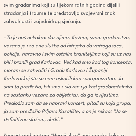
svim građanima koji su tijekom ratnih godina dijelili
stradanja i traume te predstavlja svojevrsni znak
zahvalnosti i zajedničkog sjećanja.
–
To je naš nekakav dar njima. Kažem, svom građanstvu,
vezano je i za one službe od hitnjaka do vatrogasaca,
policije, naravno i svim ostalim braniteljima koji su uz nas
bili i branili grad Karlovac. Već kad smo kod tog koncepta,
moram se zahvaliti i Gradu Karlovcu i Županiji
Karlovačkoj što su nam uskočili kao suorganizatori. Ja
sam to predložio, bili smo i Slaven i ja kod gradonačelnika
na sastanku vezano za obljetnicu, da ga izvijestimo.
Predložio sam da se napravi koncert, pitali su koja grupa,
ja sam predložio Prljavo Kazalište, a on je rekao: “Ja se
definitivno slažem, dečki.”
Koncert pod motom “Heroji ulice” nosi poruku kako su