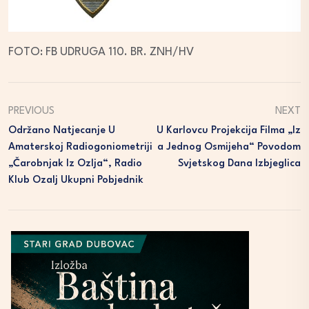
FOTO: FB UDRUGA 110. BR. ZNH/HV
PREVIOUS
NEXT
Održano Natjecanje U
U Karlovcu Projekcija Filma „Iz
Amaterskoj Radiogoniometriji
A Jednog Osmijeha“ Povodom
„Čarobnjak Iz Ozlja“, Radio
Svjetskog Dana Izbjeglica
Klub Ozalj Ukupni Pobjednik