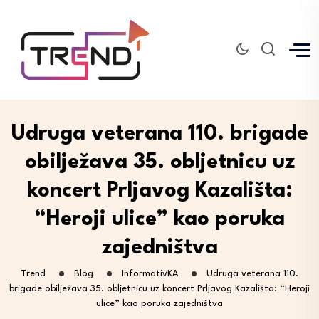
Udruga veterana 110. brigade
obilježava 35. obljetnicu uz
koncert Prljavog Kazališta:
“Heroji ulice” kao poruka
zajedništva
Trend
Blog
InformativKA
Udruga veterana 110.
brigade obilježava 35. obljetnicu uz koncert Prljavog Kazališta: “Heroji
ulice” kao poruka zajedništva