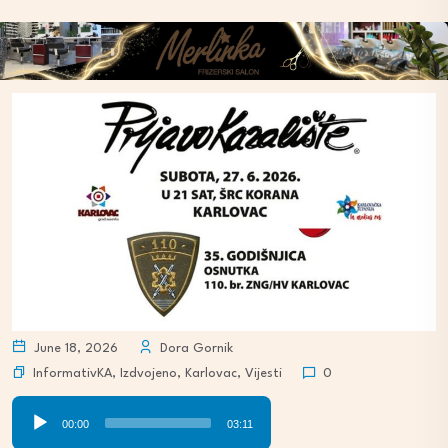
June 18, 2026
Dora Gornik
InformativKA
,
Izdvojeno
,
Karlovac
,
Vijesti
0
Audio
00:00
03:11
Player