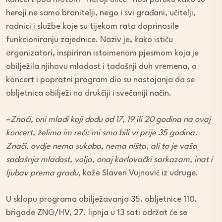
heroji ne samo branitelji, nego i svi građani, učitelji,
radnici i službe koje su tijekom rata doprinosile
funkcioniranju zajednice. Naziv je, kako ističu
organizatori, inspiriran istoimenom pjesmom koja je
obilježila njihovu mladost i tadašnji duh vremena, a
koncert i popratni program dio su nastojanja da se
obljetnica obilježi na drukčiji i svečaniji način.
–
Znači, oni mladi koji dođu od 17, 19 ili 20 godina na ovaj
koncert, želimo im reći: mi smo bili vi prije 35 godina.
Znači, ovdje nema sukoba, nema ništa, ali to je vaša
sadašnja mladost, volja, onaj karlovački sarkazam, inat i
ljubav prema gradu,
kaže Slaven Vujnović iz udruge.
U sklopu programa obilježavanja 35. obljetnice 110.
brigade ZNG/HV, 27. lipnja u 13 sati održat će se