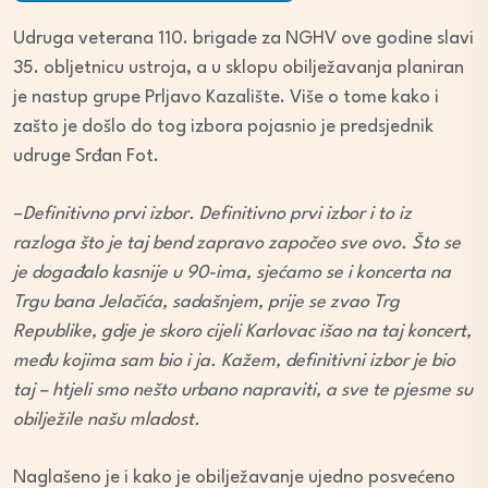
Udruga veterana 110. brigade za NGHV ove godine slavi
35. obljetnicu ustroja, a u sklopu obilježavanja planiran
je nastup grupe Prljavo Kazalište. Više o tome kako i
zašto je došlo do tog izbora pojasnio je predsjednik
udruge Srđan Fot.
–
Definitivno prvi izbor. Definitivno prvi izbor i to iz
razloga što je taj bend zapravo započeo sve ovo. Što se
je događalo kasnije u 90-ima, sjećamo se i koncerta na
Trgu bana Jelačića, sadašnjem, prije se zvao Trg
Republike, gdje je skoro cijeli Karlovac išao na taj koncert,
među kojima sam bio i ja. Kažem, definitivni izbor je bio
taj – htjeli smo nešto urbano napraviti, a sve te pjesme su
obilježile našu mladost.
Naglašeno je i kako je obilježavanje ujedno posvećeno