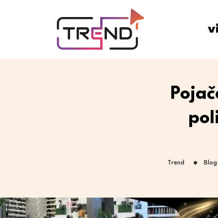
v
Pojač
pol
Trend
Blog