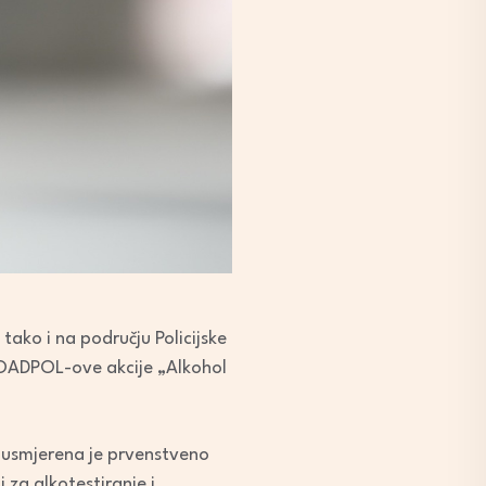
 tako i na području Policijske
ROADPOL-ove akcije „Alkohol
a usmjerena je prvenstveno
 za alkotestiranje i