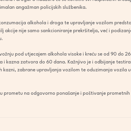
imalan angažman policijskih službenika.
 konzumacija alkohola i droga te upravljanje vozilom predsta
j akcije nije samo sankcioniranje prekršitelja, već i podizan
u.
vožnju pod utjecajem alkohola visoke i kreću se od 90 do 26
a i kazna zatvora do 60 dana. Kažnjivo je i odbijanje testira
 kazni, zabrane upravljanja vozilom te oduzimanja vozila u
ke u prometu na odgovorno ponašanje i poštivanje prometnih