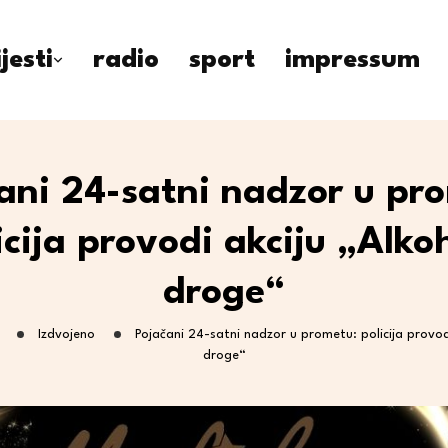
ijesti
radio
sport
impressum
ani 24-satni nadzor u pr
icija provodi akciju „Alkoh
droge“
Izdvojeno
Pojačani 24-satni nadzor u prometu: policija provodi
droge“