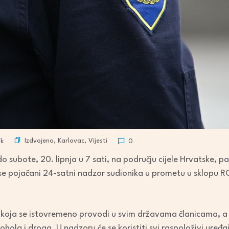
Izdvojeno
,
Karlovac
,
Vijesti
k
0
do subote, 20. lipnja u 7 sati, na području cijele Hrvatske, pa
se pojačani 24-satni nadzor sudionika u prometu u sklopu 
iji koja se istovremeno provodi u svim državama članicama, 
ola i droga. U nadzoru će se koristiti svi raspoloživi uređaji