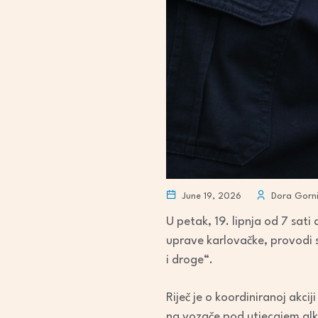
June 19, 2026
Dora Gorni
U petak, 19. lipnja od 7 sati 
uprave karlovačke, provodi 
i droge“.
Riječ je o koordiniranoj akc
na vozače pod utjecajem alkoh