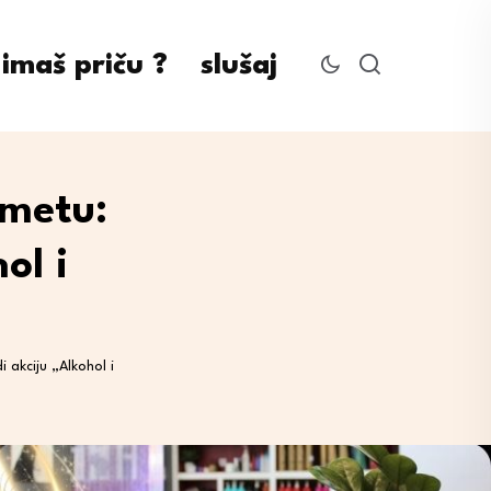
imaš priču ?
slušaj
ometu:
ol i
 akciju „Alkohol i