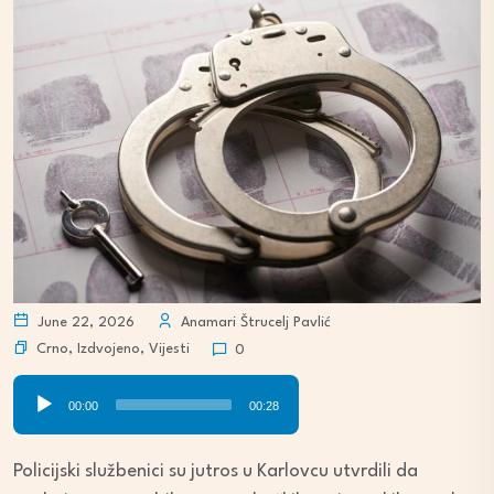
June 22, 2026
Anamari Štrucelj Pavlić
Crno
,
Izdvojeno
,
Vijesti
0
Audio
00:00
00:28
Player
Policijski službenici su jutros u Karlovcu utvrdili da