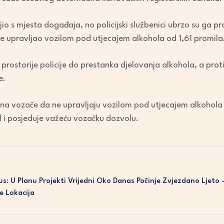
to
increase
io s mjesta događaja, no policijski službenici ubrzo su ga p
or
e upravljao vozilom pod utjecajem alkohola od 1,61 promila
decrease
volume.
prostorije policije do prestanka djelovanja alkohola, a prot
e.
u na vozače da ne upravljaju vozilom pod utjecajem alkohola
l i posjeduje važeću vozačku dozvolu.
lus: U Planu Projekti Vrijedni Oko
Danas Počinje Zvjezdano Ljeto –
e Lokacija