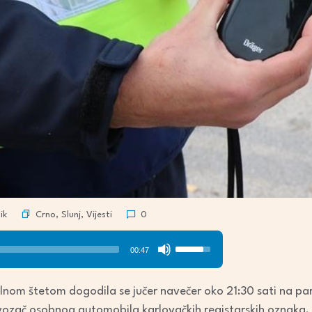
Crno
,
Slunj
,
Vijesti
ik
0
Use
00:47
Up/Down
Arrow
nom štetom dogodila se jučer navečer oko 21:30 sati na parki
keys
i vozač osobnog automobila karlovačkih registarskih oznaka.