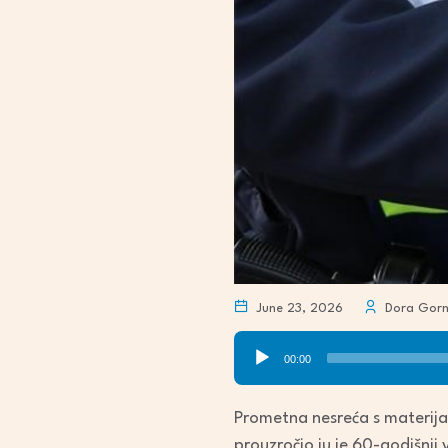
June 23, 2026
Dora Gorn
Audio
00:00
Player
Prometna nesreća s materijal
prouzročio ju je 60-godišnj