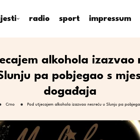
ijesti
radio
sport
impressum
jecajem alkohola izazvao 
Slunju pa pobjegao s mje
događaja
Crno
Pod utjecajem alkohola izazvao nesreću u Slunju pa pobjeg