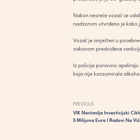
Nakon nesreće vozač se udalj
nadzorom utvrđeno je kako j
Vozač je smješten u posebne 
zakonom predviđene sankcij
Iz policije ponovno apeliraj
koja nije konzumirala alkoho
PREVIOUS
VIK Nastavlja Investicijski Cik
5 Milijuna Eura I Radovi Na Viš