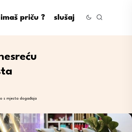
imaš priču ?
slušaj
nesreću
sta
ao s mjesta događaja