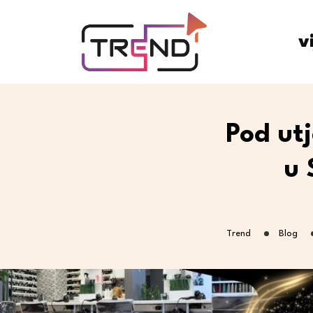
v
Pod ut
u 
Trend
Blog