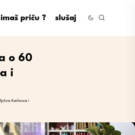
imaš priču ?
slušaj
a o 60
a i
ljstva Karlovca i