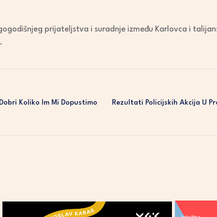
decrease
volume.
ogodišnjeg prijateljstva i suradnje između Karlovca i talija
.
 Dobri Koliko Im Mi Dopustimo
Rezultati Policijskih Akcija U 