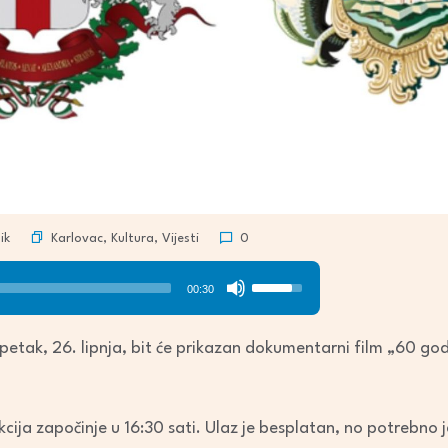
Karlovac
,
Kultura
,
Vijesti
ik
0
Use
00:30
Up/Down
Arrow
 petak, 26. lipnja, bit će prikazan dokumentarni film „60 god
keys
to
increase
kcija započinje u 16:30 sati. Ulaz je besplatan, no potrebno
or