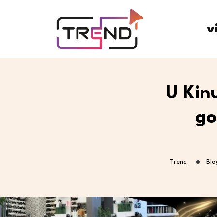
v
U Kin
go
Trend
Blo