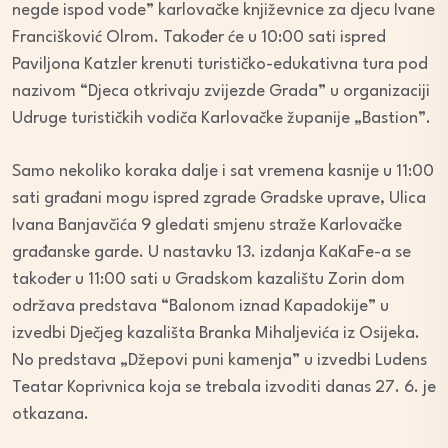
negde ispod vode” karlovačke književnice za djecu Ivane
Francišković Olrom. Također će u 10:00 sati ispred
Paviljona Katzler krenuti turističko-edukativna tura pod
nazivom “Djeca otkrivaju zvijezde Grada” u organizaciji
Udruge turističkih vodiča Karlovačke županije „Bastion”.
Samo nekoliko koraka dalje i sat vremena kasnije u 11:00
sati građani mogu ispred zgrade Gradske uprave, Ulica
Ivana Banjavčića 9 gledati smjenu straže Karlovačke
građanske garde. U nastavku 13. izdanja KaKaFe-a se
također u 11:00 sati u Gradskom kazalištu Zorin dom
održava predstava “Balonom iznad Kapadokije” u
izvedbi Dječjeg kazališta Branka Mihaljevića iz Osijeka.
No predstava „Džepovi puni kamenja” u izvedbi Ludens
Teatar Koprivnica koja se trebala izvoditi danas 27. 6. je
otkazana.