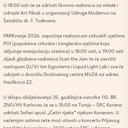
U 18:00 sati će se održati likovna radionica za mlade i
odrasle Art Piknik u organizaciji Udruge Modernus na
Šetalištu dr. F. Tuđmana.
PARKiranje 2026. započinje radionicom cirkuskih vještina
POI (popularna cirkuska i žonglerska vještina koja
uključuje manipulaciju utezima) u 18:00 sati, u 19:00 sati
slijedi glazbena radionica Scan the Jam te će završiti
nastupom DJ/VJ tim Egzoterra i Liquid Light Lab i sve će
odvijati u dvorištu Društvenog centra MUZA na adresi
Haulikova 22.
U sklopu obilježavanja 35. godišnjice osnutka 110. BR.
ZNG/HV Karlovac će se u 15:00 na Turnju – ŠRC Korana
održati Safari spust „Četiri rijeke” rijekom Koranom. U
večernjim satima ćete moći uživati u koncertu Prljavog