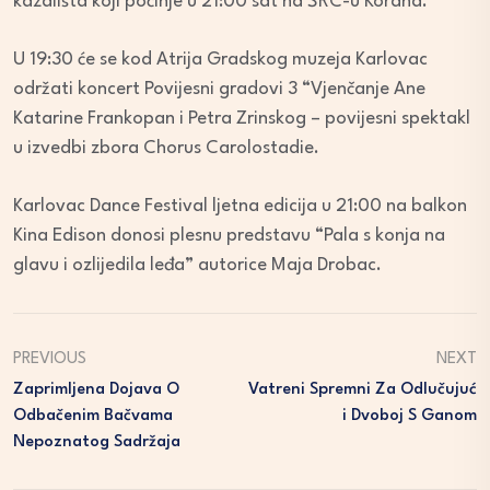
kazališta koji počinje u 21:00 sat na ŠRC-u Korana.
U 19:30 će se kod Atrija Gradskog muzeja Karlovac
održati koncert Povijesni gradovi 3 “Vjenčanje Ane
Katarine Frankopan i Petra Zrinskog – povijesni spektakl
u izvedbi zbora Chorus Carolostadie.
Karlovac Dance Festival ljetna edicija u 21:00 na balkon
Kina Edison donosi plesnu predstavu “Pala s konja na
glavu i ozlijedila leđa” autorice Maja Drobac.
PREVIOUS
NEXT
Zaprimljena Dojava O
Vatreni Spremni Za Odlučujuć
Odbačenim Bačvama
I Dvoboj S Ganom
Nepoznatog Sadržaja