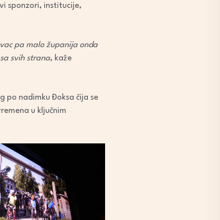
i sponzori, institucije,
ovac pa malo županija onda
sa svih strana
, kaže
tog po nadimku Đoksa čija se
 vremena u ključnim