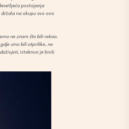
desetljeća postojanja
ub držala na okupu svo ovo
ujemo ne znam što bih rekao.
gdje smo bili otprilike, ne
doživjeti
, istaknuo je bivši