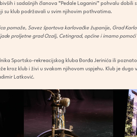
bivših i sadašnjih članova “Pedale Laganini” pohvalu dobili sv
oji su klub podržavali u svim njihovim pothvatima.
ica pomaže, Savez športova karlovačke županije, Grad Karl
ijade proljetne grad Ozalj, Cetingrad, općine i imamo pomoći 
ednika Sportsko-rekreacijskog kluba Đorđa Jerinića ili pozna
teže kroz klub i živi u svakom njihovom uspjehu. Klub je dugo
dimir Latković.