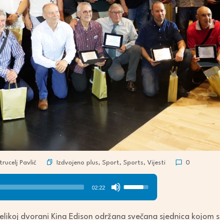
Izdvojeno plus
,
Sport
,
Sports
,
Vijesti
rucelj Pavlić
0
Use
02:22
Up/Down
Arrow
velikoj dvorani Kina Edison održana svečana sjednica kojom s