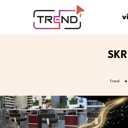
v
SKR
Trend