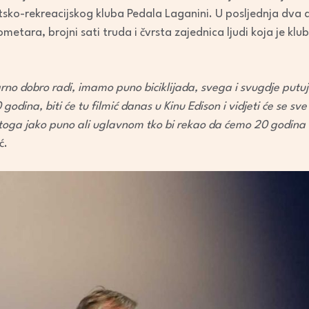
keys
tsko-rekreacijskog kluba Pedala Laganini. U posljednja dva 
to
ometara, brojni sati truda i čvrsta zajednica ljudi koja je kl
increase
or
decrease
arno dobro radi, imamo puno biciklijada, svega i svugdje put
volume.
odina, biti će tu filmić danas u Kinu Edison i vidjeti će se sve 
toga jako puno ali uglavnom tko bi rekao da ćemo 20 godina 
ć.