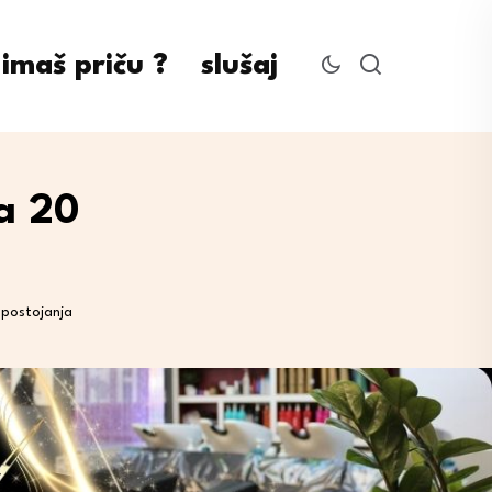
imaš priču ?
slušaj
a 20
 postojanja