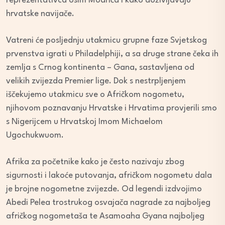
reprezentativca osim Modrića i kako doživljavaju
hrvatske navijače.
Vatreni će posljednju utakmicu grupne faze Svjetskog
prvenstva igrati u Philadelphiji, a sa druge strane čeka ih
zemlja s Crnog kontinenta – Gana, sastavljena od
velikih zvijezda Premier lige. Dok s nestrpljenjem
iščekujemo utakmicu sve o Afričkom nogometu,
njihovom poznavanju Hrvatske i Hrvatima provjerili smo
s Nigerijcem u Hrvatskoj Imom Michaelom
Ugochukwuom.
Afrika za početnike kako je često nazivaju zbog
sigurnosti i lakoće putovanja, afričkom nogometu dala
je brojne nogometne zvijezde. Od legendi izdvojimo
Abedi Pelea trostrukog osvajača nagrade za najboljeg
afričkog nogometaša te Asamoaha Gyana najboljeg