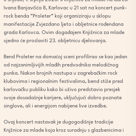
Ivana Banjavčića 8, Karlovac u 21 sat na koncert punk-
rock benda “Proleter” koji organiziraju u sklopu
manifestacije Zvjezdano ljeto i obljetnice rođendana
grada Karlovca. Ovim događajem Knjižnica za mlade
ujedno će proslaviti 23. obljetnicu djelovanja.
Bend Proleter na domaćoj sceni profilirao se kao jedan
od najzanimljivijih mlađih predvodnika melodičnog
punka. Nakon brojnih nastupa u zagrebačkim rock
klubovima i regionalnim festivalima, bend stiže pred
karlovačku publiku kako bi uživo predstavio presjek
svoje dosadašnje karijere, uključujući dobro poznate
singlove, ali i energijom nabijene live izvedbe.
Ovaj koncert nastavak je dugogodišnje tradicije
Knjžnice za mlade koja kroz suradnju s glazbenicima i