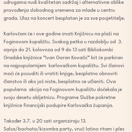
udrugama nudi kvalitetan sadržaj i alternativne oblike
provođenja slobodnog vremena za mlade u centru
grada. Ulaz na koncert besplatan je za sve posjetitelje.
Karlovčani će i ove godine imati Knjižnicu na plaži na
Foginovom kupalištu. Svakog petka u razdoblju od 3.
srpnja do 21. kolovoza od 9 do 13 sati Bibliokombi
Gradske knjižnice “Ivan Goran Kovačić” bit će parkiran
na najpopularnijem karlovačkom kupalištu. Svi članovi
moći će posuditi ili vratiti knjige, besplatno obnoviti
članstvo ili ako još niste, besplatno se učlaniti. Ova
popularna akcija na Foginovom kupalištu dočekala je
svoju desetu obljetnicu. Programe Službe pokretne
knjižnice financijski podupire Karlovačka županija.
Također 3.7. u 20 sati organiziraju 13.
Salsa/bachata/kizomba party, vrući latino ritam i ples