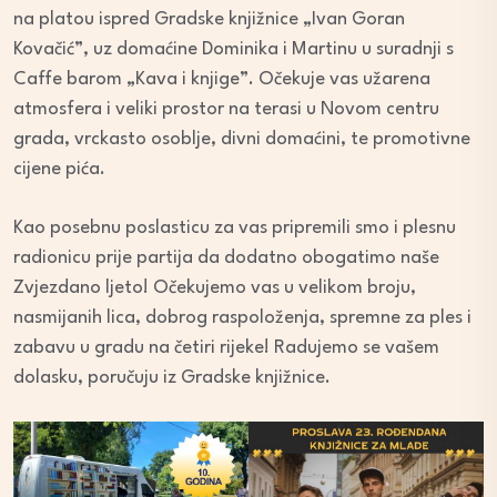
na platou ispred Gradske knjižnice „Ivan Goran
Kovačić”, uz domaćine Dominika i Martinu u suradnji s
Caffe barom „Kava i knjige”. Očekuje vas užarena
atmosfera i veliki prostor na terasi u Novom centru
grada, vrckasto osoblje, divni domaćini, te promotivne
cijene pića.
Kao posebnu poslasticu za vas pripremili smo i plesnu
radionicu prije partija da dodatno obogatimo naše
Zvjezdano ljeto! Očekujemo vas u velikom broju,
nasmijanih lica, dobrog raspoloženja, spremne za ples i
zabavu u gradu na četiri rijeke! Radujemo se vašem
dolasku, poručuju iz Gradske knjižnice.