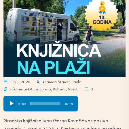
July 1, 2026
Anamari Štrucelj Pavlić
InformativKA
,
Izdvojeno
,
Kultura
,
Vijesti
0
Audio
00:00
02:29
Player
Gradska knjižnica Ivan Goran Kovačić vas poziva
u srijedu, 1. srpnja 2026. u Knjižnicu za mlade na adresi