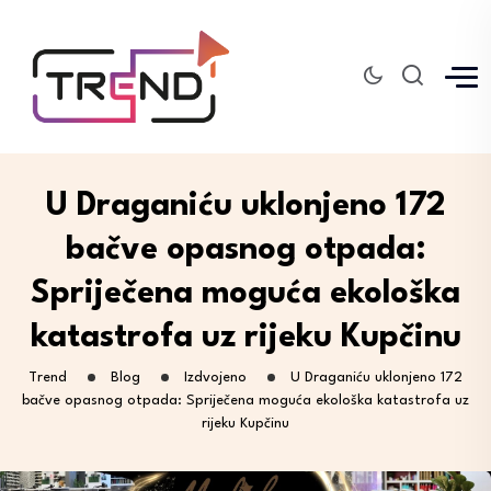
U Draganiću uklonjeno 172
bačve opasnog otpada:
Spriječena moguća ekološka
katastrofa uz rijeku Kupčinu
Trend
Blog
Izdvojeno
U Draganiću uklonjeno 172
bačve opasnog otpada: Spriječena moguća ekološka katastrofa uz
rijeku Kupčinu