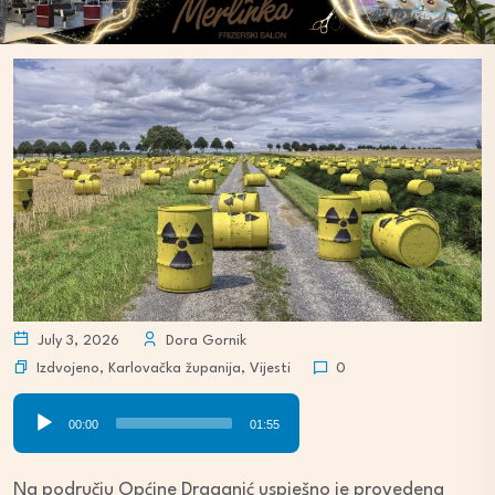
July 3, 2026
Dora Gornik
Izdvojeno
,
Karlovačka županija
,
Vijesti
0
Audio
00:00
01:55
Player
Na području Općine Draganić uspješno je provedena