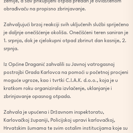
zemlje, a sav prikupljeni otpad predan je ovlaštenom
obrađivaču na propisno zbrinjavanje.
Zahvaljujući brzoj reakciji svih uključenih službi spriječeno
je daljnje onečišćenje okoliša. Onečišćeni teren saniran je
1. srpnja, dok je cjelokupni otpad zbrinut dan kasnije, 2.
srpnja.
Iz Općine Draganić zahvalili su Javnoj vatrogasnoj
postrojbi Grada Karlovca na pomoći u početnoj procjeni
moguće ugroze, kao i tvrtki C.I.A.K. d.o.o., koja je u
kratkom roku organizirala izvlačenje, uklanjanje i
zbrinjavanje opasnog otpada.
Zahvala je upućena i Državnom inspektoratu,
Karlovačkoj županiji, Policijskoj upravi karlovačkoj,
Hrvatskim šumama te svim ostalim institucijama koje su