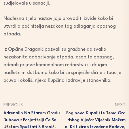
sudjelovale u sanaciji.
Nadležna tijela nastavljaju provoditi izvide kako bi
utvrdila počinitelja nezakonitog odlaganja opasnog
otpada.
Iz Općine Draganić pozvali su građane da svako
nezakonito odbacivanje otpada, osobito opasnog,
odmah prijave komunalnom redarstvu ili drugim
nadležnim službama kako bi se spriječile slične situacije i
očuvali okoliš, rijeka Kupčina i zdravlje stanovnika.
PREVIOUS
NEXT
Adrenalin Na Starom Gradu
Foginovo Kupalište Tema Gra
Dubovcu: Posjetitelji Će Se
Dskog Vijeća: Vijećnik Možem
Užetom Spuštati S Branič-
O! Kritizirao Izvedene Radove,