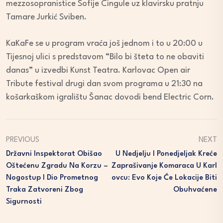
mezzosopranistice Sofije Cingule uz klavirsku pratnju
Tamare Jurkić Sviben.
KaKaFe se u program vraća još jednom i to u 20:00 u
Tijesnoj ulici s predstavom “Bilo bi šteta to ne obaviti
danas” u izvedbi Kunst Teatra. Karlovac Open air
Tribute festival drugi dan svom programa u 21:30 na
košarkaškom igralištu Šanac dovodi bend Electric Corn.
PREVIOUS
NEXT
Državni Inspektorat Obišao
U Nedjelju I Ponedjeljak Kreće
Oštećenu Zgradu Na Korzu –
Zaprašivanje Komaraca U Karl
Nogostup I Dio Prometnog
Ovcu: Evo Koje Će Lokacije Biti
Traka Zatvoreni Zbog
Obuhvaćene
Sigurnosti