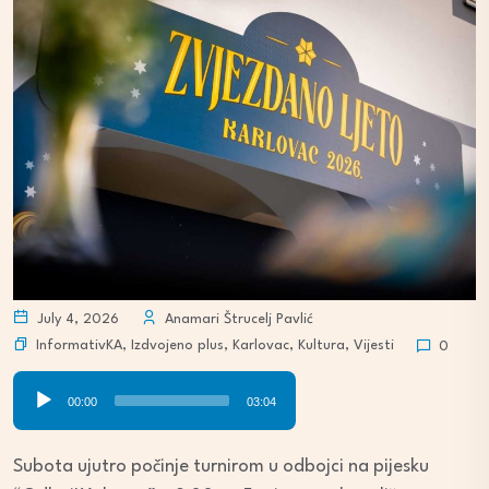
July 4, 2026
Anamari Štrucelj Pavlić
InformativKA
,
Izdvojeno plus
,
Karlovac
,
Kultura
,
Vijesti
0
Audio
00:00
03:04
Player
Subota ujutro počinje turnirom u odbojci na pijesku