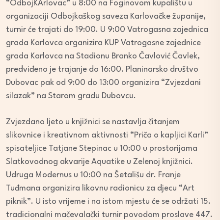
“OdbojKArlovac” u 8:00 na Foginovom kupalištu u
organizaciji Odbojkaškog saveza Karlovačke županije,
turnir će trajati do 19:00. U 9:00 Vatrogasna zajednica
grada Karlovca organizira KUP Vatrogasne zajednice
grada Karlovca na Stadionu Branko Čavlović Čavlek,
predviđeno je trajanje do 16:00. Planinarsko društvo
Dubovac pak od 9:00 do 13:00 organizira “Zvjezdani
silazak” na Starom gradu Dubovcu.
Zvjezdano ljeto u knjižnici se nastavlja čitanjem
slikovnice i kreativnom aktivnosti “Priča o kapljici Karli”
spisateljice Tatjane Stepinac u 10:00 u prostorijama
Slatkovodnog akvarije Aquatike u Zelenoj knjižnici.
Udruga Modernus u 10:00 na Šetališu dr. Franje
Tuđmana organizira likovnu radionicu za djecu “Art
piknik”. U isto vrijeme i na istom mjestu će se održati 15.
tradicionalni mačevalački turnir povodom proslave 447.