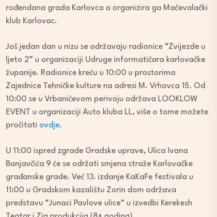
rođendana grada Karlovca a organizira ga Mačevalački
klub Karlovac.
Još jedan dan u nizu se održavaju radionice “Zvijezde u
ljeto 2” u organizaciji Udruge informatičara karlovačke
županije. Radionice kreću u 10:00 u prostorima
Zajednice Tehničke kulture na adresi M. Vrhovca 15. Od
10:00 se u Vrbanićevom perivoju održava LOOKLOW
EVENT u organizaciji Auto kluba LL, više o tome možete
pročitati
ovdje
.
U 11:00 ispred zgrade Gradske uprave, Ulica Ivana
Banjavčića 9 će se održati smjena straže Karlovačke
građanske grade. Već 13. izdanje KaKaFe festivala u
11:00 u Gradskom kazalištu Zorin dom održava
predstavu “Junaci Pavlove ulice” u izvedbi Kerekesh
Teatar i Zia produkcija (8+ godina).