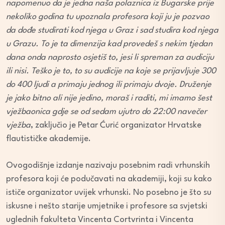
napomenuo da je jedna naša polaznica iz Bugarske prije
nekoliko godina tu upoznala profesora koji ju je pozvao
da dođe studirati kod njega u Graz i sad studira kod njega
u Grazu. To je ta dimenzija kad provedeš s nekim tjedan
dana onda naprosto osjetiš to, jesi li spreman za audiciju
ili nisi. Teško je to, to su audicije na koje se prijavljuje 300
do 400 ljudi a primaju jednog ili primaju dvoje. Druženje
je jako bitno ali nije jedino, moraš i raditi, mi imamo šest
vježbaonica gdje se od sedam ujutro do 22:00 navečer
vježba
, zaključio je Petar Ćurić organizator Hrvatske
flautističke akademije.
Ovogodišnje izdanje nazivaju posebnim radi vrhunskih
profesora koji će podučavati na akademiji, koji su kako
ističe organizator uvijek vrhunski. No posebno je što su
iskusne i nešto starije umjetnike i profesore sa svjetski
uglednih fakulteta Vincenta Cortvrinta i Vincenta