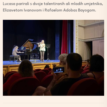
Lucasa parirali s dvoje talentiranih ali mladih umjetnika,
Elizavetom Ivanovom i Rafaelom Adobas Bayogom.