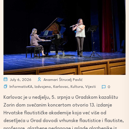
July 6, 2026
Anamari Štrucelj Pavlić
InformativKA
,
Izdvojeno
,
Karlovac
,
Kultura
,
Vijesti
0
Karlovac je u nedjelju, 5. srpnja u Gradskom kazalištu
Zorin dom svečanim koncertom otvorio 13. izdanje
Hrvatske flautističke akademije koja već više od
desetljeća u Grad dovodi vrhunske flautistice i flautiste,
profesore, glazbene pedagoge i mlade glazbenike iz