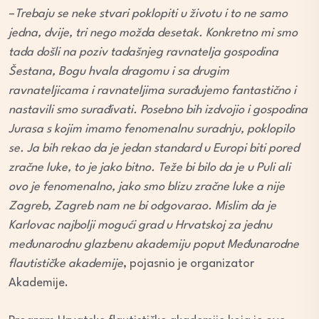
–
Trebaju se neke stvari poklopiti u životu i to ne samo
jedna, dvije, tri nego možda desetak. Konkretno mi smo
tada došli na poziv tadašnjeg ravnatelja gospodina
Šestana, Bogu hvala dragomu i sa drugim
ravnateljicama i ravnateljima surađujemo fantastično i
nastavili smo surađivati. Posebno bih izdvojio i gospodina
Jurasa s kojim imamo fenomenalnu suradnju, poklopilo
se. Ja bih rekao da je jedan standard u Europi biti pored
zračne luke, to je jako bitno. Teže bi bilo da je u Puli ali
ovo je fenomenalno, jako smo blizu zračne luke a nije
Zagreb, Zagreb nam ne bi odgovarao. Mislim da je
Karlovac najbolji mogući grad u Hrvatskoj za jednu
međunarodnu glazbenu akademiju poput Međunarodne
flautističke akademije
, pojasnio je organizator
Akademije.