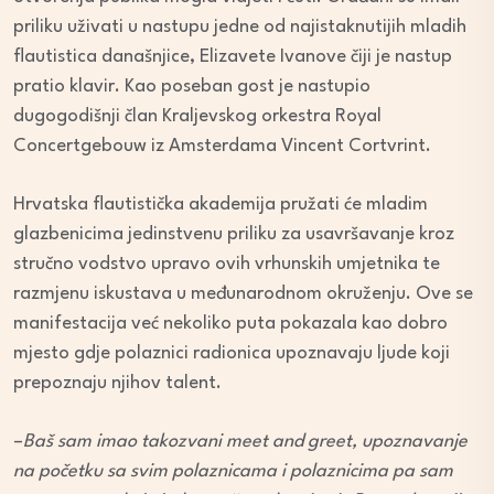
priliku uživati u nastupu jedne od najistaknutijih mladih
flautistica današnjice, Elizavete Ivanove čiji je nastup
pratio klavir. Kao poseban gost je nastupio
dugogodišnji član Kraljevskog orkestra Royal
Concertgebouw iz Amsterdama Vincent Cortvrint.
Hrvatska flautistička akademija pružati će mladim
glazbenicima jedinstvenu priliku za usavršavanje kroz
stručno vodstvo upravo ovih vrhunskih umjetnika te
razmjenu iskustava u međunarodnom okruženju. Ove se
manifestacija već nekoliko puta pokazala kao dobro
mjesto gdje polaznici radionica upoznavaju ljude koji
prepoznaju njihov talent.
–
Baš sam imao takozvani meet and greet, upoznavanje
na početku sa svim polaznicama i polaznicima pa sam