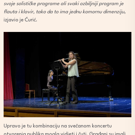
svoje solističke programe ali svaki ozbiljniji program je
flauta i klavir, tako da to ima jednu komornu dimenziju
,
izjavio je Ćurić.
Upravo je tu kombinaciju na svečanom koncertu
otvorenja publika mogla vidjeti i čuti. Građani su imali