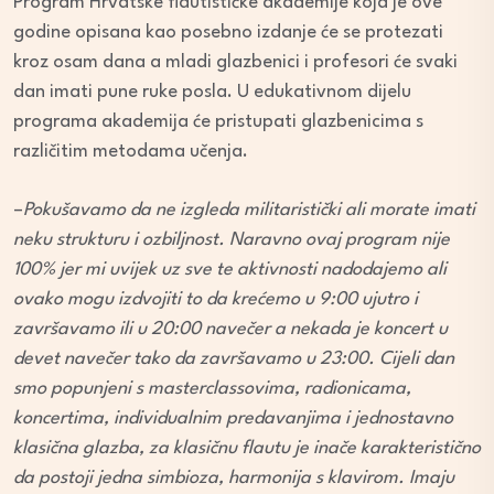
Program Hrvatske flautističke akademije koja je ove
godine opisana kao posebno izdanje će se protezati
kroz osam dana a mladi glazbenici i profesori će svaki
dan imati pune ruke posla. U edukativnom dijelu
programa akademija će pristupati glazbenicima s
različitim metodama učenja.
–
Pokušavamo da ne izgleda militaristički ali morate imati
neku strukturu i ozbiljnost. Naravno ovaj program nije
100% jer mi uvijek uz sve te aktivnosti nadodajemo ali
ovako mogu izdvojiti to da krećemo u 9:00 ujutro i
završavamo ili u 20:00 navečer a nekada je koncert u
devet navečer tako da završavamo u 23:00. Cijeli dan
smo popunjeni s masterclassovima, radionicama,
koncertima, individualnim predavanjima i jednostavno
klasična glazba, za klasičnu flautu je inače karakteristično
da postoji jedna simbioza, harmonija s klavirom. Imaju