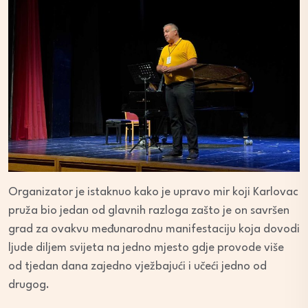
Organizator je istaknuo kako je upravo mir koji Karlovac
pruža bio jedan od glavnih razloga zašto je on savršen
grad za ovakvu međunarodnu manifestaciju koja dovodi
ljude diljem svijeta na jedno mjesto gdje provode više
od tjedan dana zajedno vježbajući i učeći jedno od
drugog.