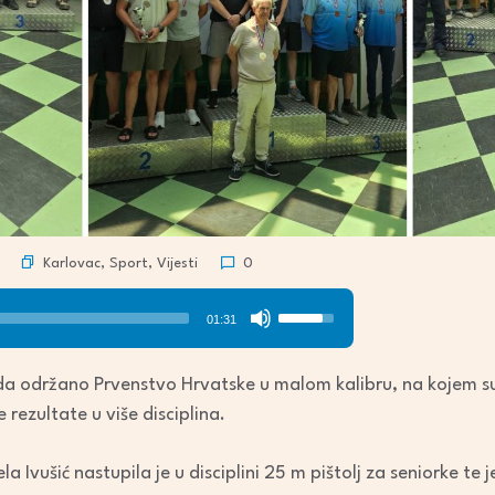
Karlovac
,
Sport
,
Vijesti
0
Use
01:31
Up/Down
Arrow
da održano Prvenstvo Hrvatske u malom kalibru, na kojem su 
keys
rezultate u više disciplina.
to
increase
Ivušić nastupila je u disciplini 25 m pištolj za seniorke te 
or