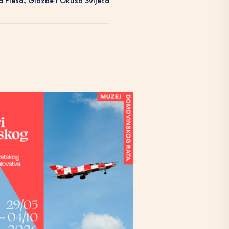
 Plesa, Glazbe I Okusa Svijeta