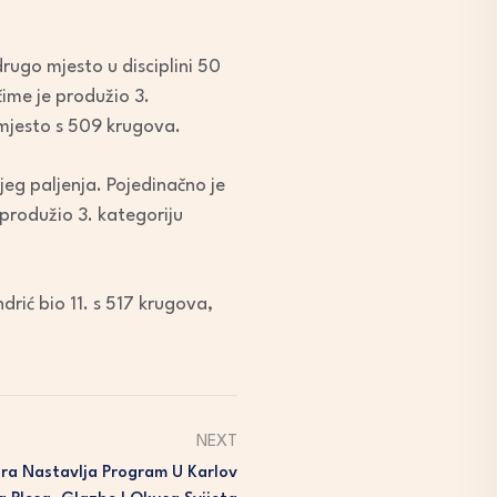
drugo mjesto u disciplini 50
čime je produžio 3.
 mjesto s 509 krugova.
njeg paljenja. Pojedinačno je
 produžio 3. kategoriju
drić bio 11. s 517 krugova,
NEXT
ora Nastavlja Program U Karlov