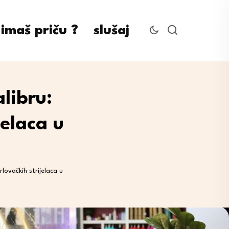
imaš priču ?
slušaj
libru:
jelaca u
lovačkih strijelaca u