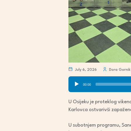
July 6, 2026
Dora Gornik
Audio
00:00
Player
U Osijeku je proteklog viken
Karlovca ostvarivši zapažene 
U subotnjem programu, Sanela 