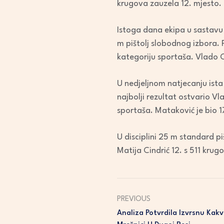
krugova zauzela 12. mjesto.
Istoga dana ekipa u sastavu Ž
m pištolj slobodnog izbora. 
kategoriju sportaša. Vlado C
U nedjeljnom natjecanju ista 
najbolji rezultat ostvario Vl
sportaša. Mataković je bio 17
U disciplini 25 m standard pi
Matija Cindrić 12. s 511 kru
PREVIOUS
Analiza Potvrdila Izvrsnu Ka