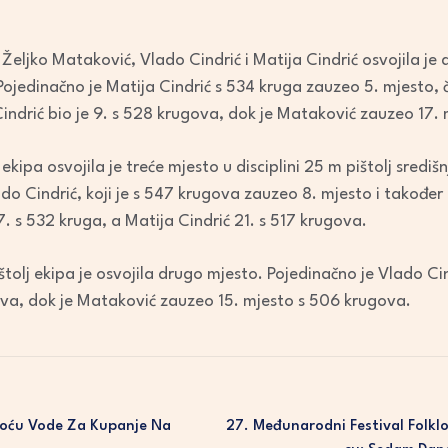
decrease
volume.
eljko Mataković, Vlado Cindrić i Matija Cindrić osvojila je 
Pojedinačno je Matija Cindrić s 534 kruga zauzeo 5. mjesto, 
indrić bio je 9. s 528 krugova, dok je Mataković zauzeo 17.
ekipa osvojila je treće mjesto u disciplini 25 m pištolj središ
ado Cindrić, koji je s 547 krugova zauzeo 8. mjesto i također
. s 532 kruga, a Matija Cindrić 21. s 517 krugova.
štolj ekipa je osvojila drugo mjesto. Pojedinačno je Vlado Cin
gova, dok je Mataković zauzeo 15. mjesto s 506 krugova.
kvoću Vode Za Kupanje Na
27. Međunarodni Festival Folkl