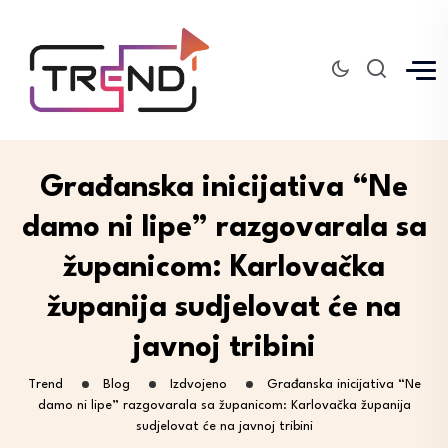
Građanska inicijativa “Ne
damo ni lipe” razgovarala sa
županicom: Karlovačka
županija sudjelovat će na
javnoj tribini
Trend
Blog
Izdvojeno
Građanska inicijativa “Ne
damo ni lipe” razgovarala sa županicom: Karlovačka županija
sudjelovat će na javnoj tribini