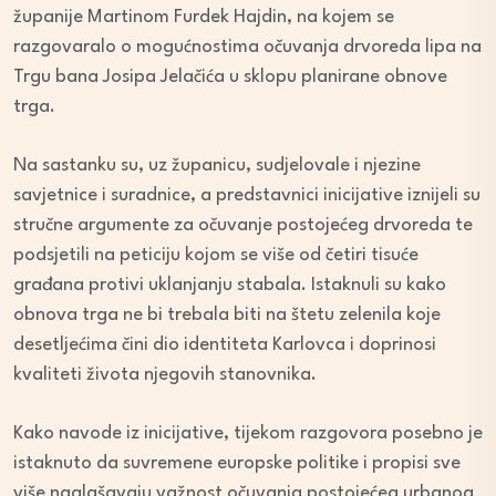
županije Martinom Furdek Hajdin, na kojem se
razgovaralo o mogućnostima očuvanja drvoreda lipa na
Trgu bana Josipa Jelačića u sklopu planirane obnove
trga.
Na sastanku su, uz županicu, sudjelovale i njezine
savjetnice i suradnice, a predstavnici inicijative iznijeli su
stručne argumente za očuvanje postojećeg drvoreda te
podsjetili na peticiju kojom se više od četiri tisuće
građana protivi uklanjanju stabala. Istaknuli su kako
obnova trga ne bi trebala biti na štetu zelenila koje
desetljećima čini dio identiteta Karlovca i doprinosi
kvaliteti života njegovih stanovnika.
Kako navode iz inicijative, tijekom razgovora posebno je
istaknuto da suvremene europske politike i propisi sve
više naglašavaju važnost očuvanja postojećeg urbanog