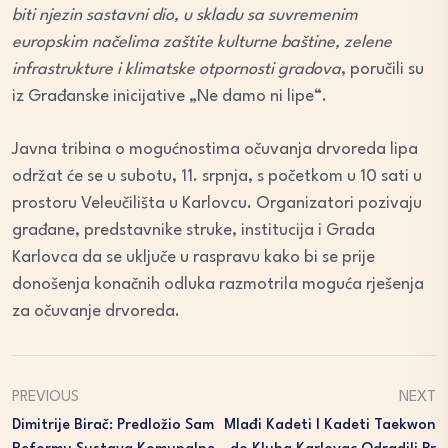
biti njezin sastavni dio, u skladu sa suvremenim
europskim načelima zaštite kulturne baštine, zelene
infrastrukture i klimatske otpornosti gradova
, poručili su
iz Građanske inicijative „Ne damo ni lipe“.
Javna tribina o mogućnostima očuvanja drvoreda lipa
održat će se u subotu, 11. srpnja, s početkom u 10 sati u
prostoru Veleučilišta u Karlovcu. Organizatori pozivaju
građane, predstavnike struke, institucija i Grada
Karlovca da se uključe u raspravu kako bi se prije
donošenja konačnih odluka razmotrila moguća rješenja
za očuvanje drvoreda.
PREVIOUS
NEXT
Dimitrije Birač: Predložio Sam
Mlađi Kadeti I Kadeti Taekwon