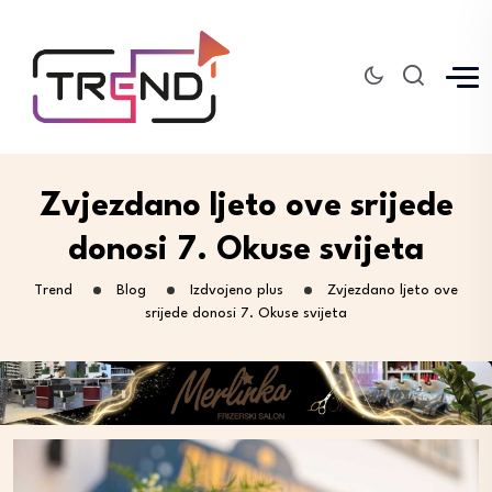
Zvjezdano ljeto ove srijede
donosi 7. Okuse svijeta
Trend
Blog
Izdvojeno plus
Zvjezdano ljeto ove
srijede donosi 7. Okuse svijeta