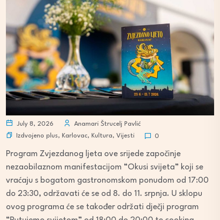
July 8, 2026
Anamari Štrucelj Pavlić
Izdvojeno plus
,
Karlovac
,
Kultura
,
Vijesti
0
Program Zvjezdanog ljeta ove srijede započinje
nezaobilaznom manifestacijom “Okusi svijeta” koji se
vraćaju s bogatom gastronomskom ponudom od 17:00
do 23:30, održavati će se od 8. do 11. srpnja. U sklopu
ovog programa će se također održati dječji program