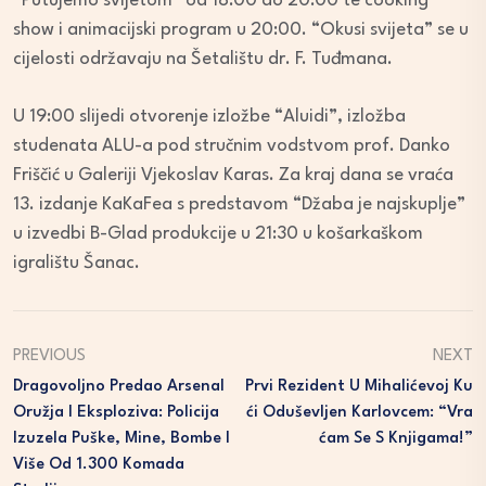
“Putujemo svijetom” od 18:00 do 20:00 te cooking
show i animacijski program u 20:00. “Okusi svijeta” se u
cijelosti održavaju na Šetalištu dr. F. Tuđmana.
U 19:00 slijedi otvorenje izložbe “Aluidi”, izložba
studenata ALU-a pod stručnim vodstvom prof. Danko
Friščić u Galeriji Vjekoslav Karas. Za kraj dana se vraća
13. izdanje KaKaFea s predstavom “Džaba je najskuplje”
u izvedbi B-Glad produkcije u 21:30 u košarkaškom
igralištu Šanac.
PREVIOUS
NEXT
Dragovoljno Predao Arsenal
Prvi Rezident U Mihalićevoj Ku
Oružja I Eksploziva: Policija
Ći Oduševljen Karlovcem: “Vra
Izuzela Puške, Mine, Bombe I
Ćam Se S Knjigama!”
Više Od 1.300 Komada