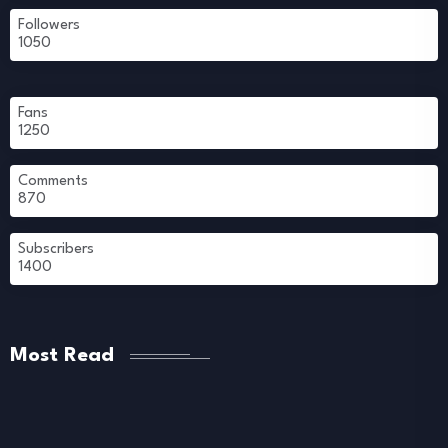
Followers
1050
Fans
1250
Comments
870
Subscribers
1400
Most Read