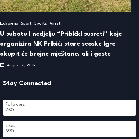
Izdvojeno
Sport
Sports
Vijesti
U subotu i nedjelju “Pribićki susreti” koje
organizira NK Pribić; stare seoske igre
okupit će brojne mještane, ali i goste
August 7, 2026
Stay Connected
Followers
750
Likes
590