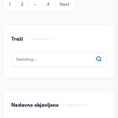
Posts
…
1
2
4
Next
navigation
Traži
Search
for:
Nedavno objavljeno