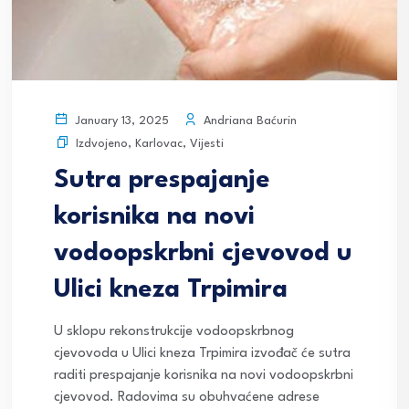
Andriana Baćurin
January 13, 2025
Izdvojeno
,
Karlovac
,
Vijesti
Sutra prespajanje
korisnika na novi
vodoopskrbni cjevovod u
Ulici kneza Trpimira
U sklopu rekonstrukcije vodoopskrbnog
cjevovoda u Ulici kneza Trpimira izvođač će sutra
raditi prespajanje korisnika na novi vodoopskrbni
cjevovod. Radovima su obuhvaćene adrese