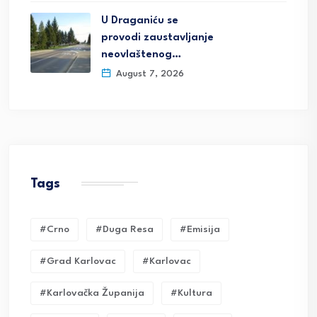
U Draganiću se
provodi zaustavljanje
neovlaštenog…
August 7, 2026
Tags
#crno
#duga Resa
#emisija
#grad Karlovac
#karlovac
#karlovačka Županija
#kultura