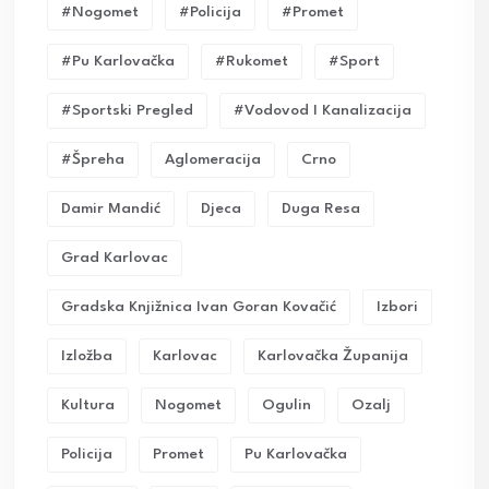
#nogomet
#policija
#promet
#pu Karlovačka
#rukomet
#sport
#sportski Pregled
#vodovod I Kanalizacija
#Špreha
Aglomeracija
Crno
Damir Mandić
Djeca
Duga Resa
Grad Karlovac
Gradska Knjižnica Ivan Goran Kovačić
Izbori
Izložba
Karlovac
Karlovačka Županija
Kultura
Nogomet
Ogulin
Ozalj
Policija
Promet
Pu Karlovačka