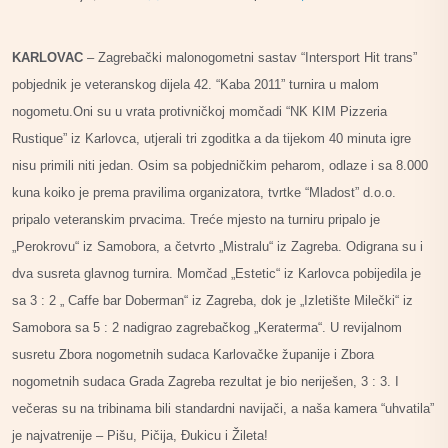
KARLOVAC
– Zagrebački malonogometni sastav “Intersport Hit trans”
pobjednik je veteranskog dijela 42. “Kaba 2011” turnira u malom
nogometu.Oni su u vrata protivničkoj momčadi “NK KIM Pizzeria
Rustique” iz Karlovca, utjerali tri zgoditka a da tijekom 40 minuta igre
nisu primili niti jedan. Osim sa pobjedničkim peharom, odlaze i sa 8.000
kuna koiko je prema pravilima organizatora, tvrtke “Mladost” d.o.o.
pripalo veteranskim prvacima. Treće mjesto na turniru pripalo je
„Perokrovu“ iz Samobora, a četvrto „Mistralu“ iz Zagreba. Odigrana su i
dva susreta glavnog turnira. Momčad „Estetic“ iz Karlovca pobijedila je
sa 3 : 2 „ Caffe bar Doberman“ iz Zagreba, dok je „Izletište Milečki“ iz
Samobora sa 5 : 2 nadigrao zagrebačkog „Keraterma“. U revijalnom
susretu Zbora nogometnih sudaca Karlovačke županije i Zbora
nogometnih sudaca Grada Zagreba rezultat je bio neriješen, 3 : 3. I
večeras su na tribinama bili standardni navijači, a naša kamera “uhvatila”
je najvatrenije – Pišu, Pičija, Đukicu i Žileta!