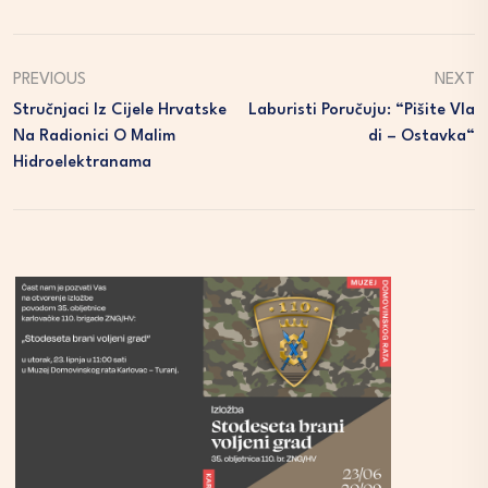
PREVIOUS
NEXT
Stručnjaci Iz Cijele Hrvatske
Laburisti Poručuju: “Pišite Vla
Na Radionici O Malim
Di – Ostavka“
Hidroelektranama