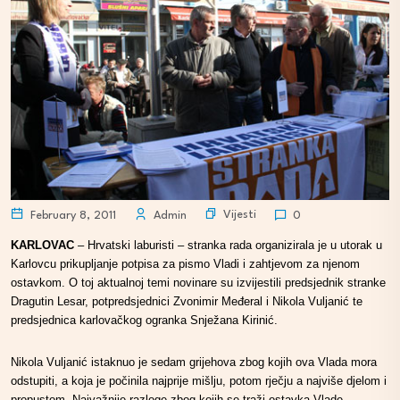
Vijesti
February 8, 2011
Admin
0
KARLOVAC
– Hrvatski laburisti – stranka rada organizirala je u utorak u
Karlovcu prikupljanje potpisa za pismo Vladi i zahtjevom za njenom
ostavkom. O toj aktualnoj temi novinare su izvijestili predsjednik stranke
Dragutin Lesar, potpredsjednici Zvonimir Međeral i Nikola Vuljanić te
predsjednica karlovačkog ogranka Snježana Kirinić.
Nikola Vuljanić istaknuo je sedam grijehova zbog kojih ova Vlada mora
odstupiti, a koja je počinila najprije mišlju, potom rječju a najviše djelom i
propustom. Najvažnije razloge zbog kojih se traži ostavka Vlade,