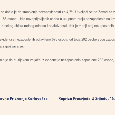
ine došlo je do smanjenja nezaposlenosti za 4,7%.U veljači se na Zavod za za
 183 osobe. Udio novoprijavljenih osoba u ukupnom broju nezaposlenih na kra
 iz nekog oblika radnog odnosa i neaktivnosti, dok je manji broj nezaposlenih
z evidencije nezaposlenih odjavljeno 675 osoba, od toga 292 osobe zbog zapos
za zapošljavanje.
nje je da su tijekom veljače iz evidencije nezaposlenih zaposlene 292 osobe,
avno Priznanje Karlovačke
Repriza Prosvjeda U Srijedu, 1