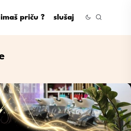
imaš priču ?
slušaj
e