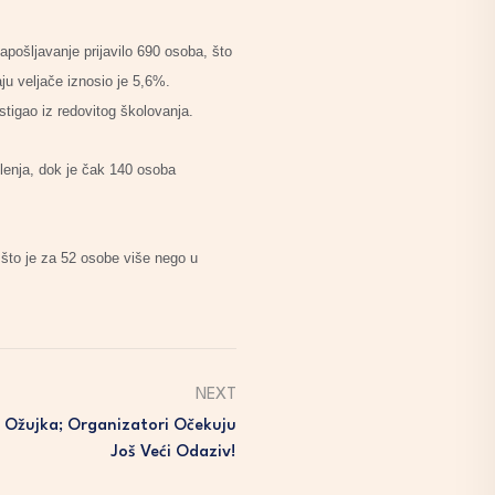
pošljavanje prijavilo 690 osoba, što
ju veljače iznosio je 5,6%.
 stigao iz redovitog školovanja.
lenja, dok je čak 140 osoba
 što je za 52 osobe više nego u
NEXT
6. Ožujka; Organizatori Očekuju
Još Veći Odaziv!