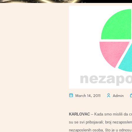
March 14, 2011
Admin
KARLOVAC
– Kada smo mislili da c
su se svi pribojavali; broj nezaposle
nezaposlenih osoba, što je u odnos