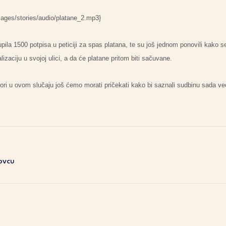
mages/stories/audio/platane_2.mp3}
upila 1500 potpisa u peticiji za spas platana, te su još jednom ponovili kako 
izaciju u svojoj ulici, a da će platane pritom biti sačuvane.
ovori u ovom slučaju još ćemo morati pričekati kako bi saznali sudbinu sada v
lovcu