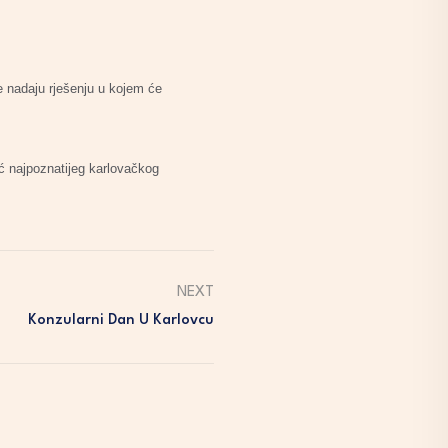
se nadaju rješenju u kojem će
eć najpoznatijeg karlovačkog
NEXT
Konzularni Dan U Karlovcu