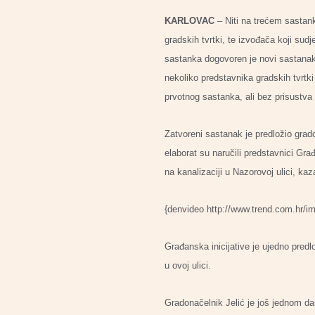
KARLOVAC
– Niti na trećem sastank
gradskih tvrtki, te izvođača koji sud
sastanka dogovoren je novi sastanak
nekoliko predstavnika gradskih tvrtki
prvotnog sastanka, ali bez prisustva
Zatvoreni sastanak je predložio grado
elaborat su naručili predstavnici Građ
na kanalizaciji u Nazorovoj ulici, kaz
{denvideo http://www.trend.com.hr/i
Građanska inicijative je ujedno pred
u ovoj ulici.
Gradonačelnik Jelić je još jednom da