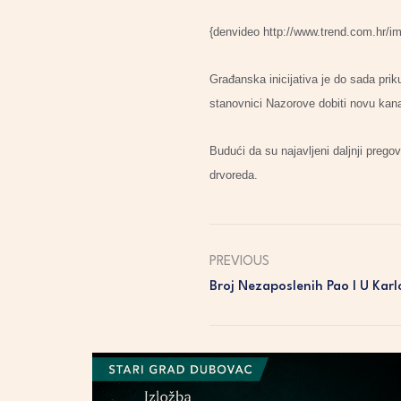
{denvideo http://www.trend.com.hr/i
Građanska inicijativa je do sada prik
stanovnici Nazorove dobiti novu kanal
Budući da su najavljeni daljnji preg
drvoreda.
PREVIOUS
Broj Nezaposlenih Pao I U Kar