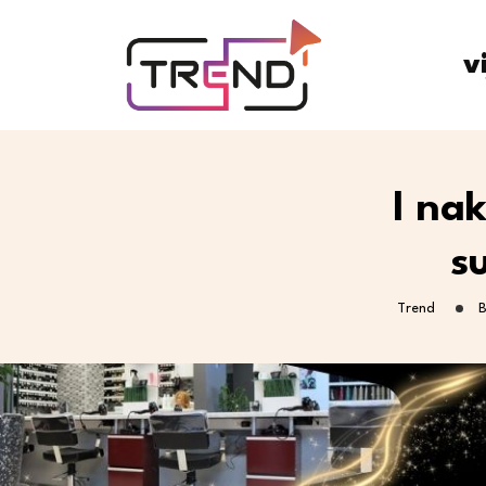
v
I na
s
Trend
B