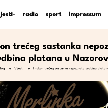
ijesti
radio
sport
impressum
kon trećeg sastanka nepo
udbina platana u Nazorov
log
Vijesti
I nakon trećeg sastanka nepoznata sudbina platan