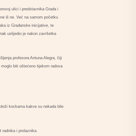
ovoj ulici i predstavnika Grada i
ušene ili ne. Već na samom početku
a iz Građanske inicijative, te
anak uslijedio je nakon završetka
ljenja profesora Antuna Alegra, čiji
ana moglo biti oštećeno tijekom radova
 obloži kockama kakve su nekada bile
 radnika i prolaznika.