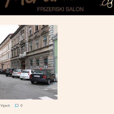
Vijesti
0