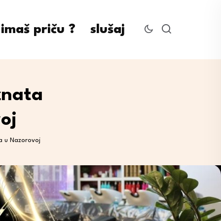
imaš priču ?
slušaj
znata
oj
a u Nazorovoj