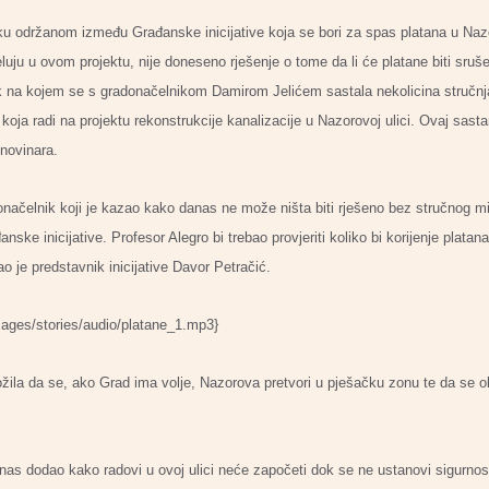
u održanom između Građanske inicijative koja se bori za spas platana u Nazor
jeluju u ovom projektu, nije doneseno rješenje o tome da li će platane biti sr
 na kojem se s gradonačelnikom Damirom Jelićem sastala nekolicina stručnjak
 koja radi na projektu rekonstrukcije kanalizacije u Nazorovoj ulici. Ovaj sast
 novinara.
načelnik koji je kazao kako danas ne može ništa biti rješeno bez stručnog miš
anske inicijative. Profesor Alegro bi trebao provjeriti koliko bi korijenje plat
ao je predstavnik inicijative Davor Petračić.
mages/stories/audio/platane_1.mp3}
ložila da se, ako Grad ima volje, Nazorova pretvori u pješačku zonu te da se
nas dodao kako radovi u ovoj ulici neće započeti dok se ne ustanovi sigurnost