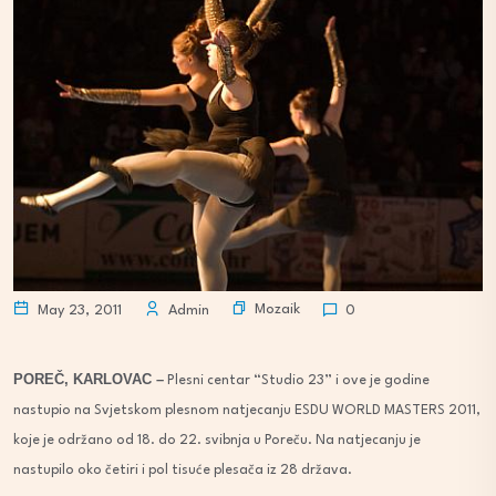
Mozaik
May 23, 2011
Admin
0
POREČ, KARLOVAC –
Plesni centar “Studio 23” i ove je godine
nastupio na Svjetskom plesnom natjecanju ESDU WORLD MASTERS 2011,
koje je održano od 18. do 22. svibnja u Poreču. Na natjecanju je
nastupilo oko četiri i pol tisuće plesača iz 28 država.