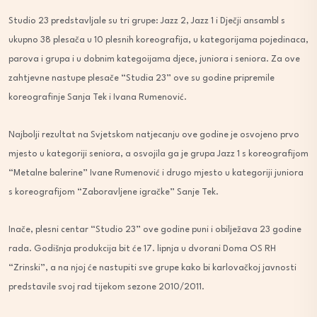
Studio 23 predstavljale su tri grupe: Jazz 2, Jazz 1 i Dječji ansambl s
ukupno 38 plesača u 10 plesnih koreografija, u kategorijama pojedinaca,
parova i grupa i u dobnim kategoijama djece, juniora i seniora. Za ove
zahtjevne nastupe plesače “Studia 23” ove su godine pripremile
koreografinje Sanja Tek i Ivana Rumenović.
Najbolji rezultat na Svjetskom natjecanju ove godine je osvojeno prvo
mjesto u kategoriji seniora, a osvojila ga je grupa Jazz 1 s koreografijom
“Metalne balerine” Ivane Rumenović i drugo
mjesto u kategoriji juniora
s koreografijom “Zaboravljene igračke” Sanje Tek.
Inače, plesni centar “Studio 23” ove godine puni i obilježava 23 godine
rada. Godišnja produkcija bit će 17. lipnja u dvorani Doma OS RH
“Zrinski”, a na njoj će nastupiti sve grupe kako bi karlovačkoj javnosti
predstavile svoj rad tijekom sezone 2010/2011.