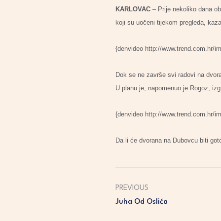
KARLOVAC
– Prije nekoliko dana o
koji su uočeni tijekom pregleda, kaz
{denvideo http://www.trend.com.hr/i
Dok se ne završe svi radovi na dvor
U planu je, napomenuo je Rogoz, izgr
{denvideo http://www.trend.com.hr/i
Da li će dvorana na Dubovcu biti goto
PREVIOUS
Juha Od Oslića