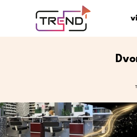
v
Dvo
T