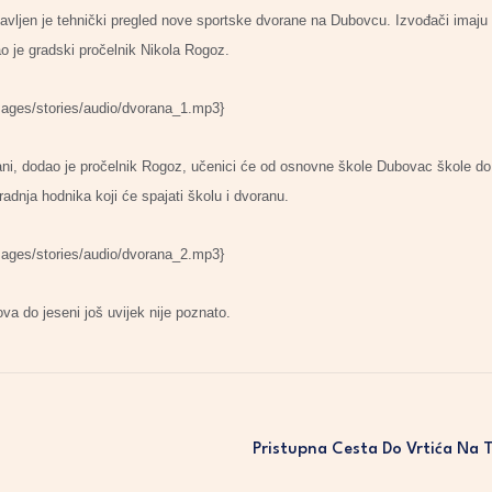
bavljen je tehnički pregled nove sportske dvorane na Dubovcu. Izvođači imaj
ao je gradski pročelnik Nikola Rogoz.
mages/stories/audio/dvorana_1.mp3}
ani, dodao je pročelnik Rogoz, učenici će od osnovne škole Dubovac škole do
adnja hodnika koji će spajati školu i dvoranu.
mages/stories/audio/dvorana_2.mp3}
va do jeseni još uvijek nije poznato.
Pristupna Cesta Do Vrtića Na 