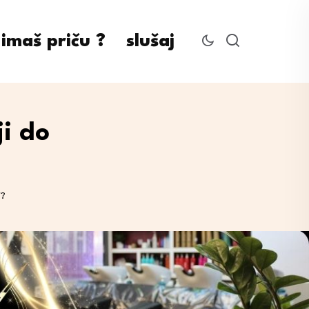
imaš priču ?
slušaj
i do
i?