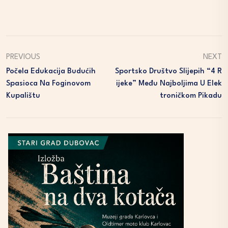
PREVIOUS
NEXT
Počela Edukacija Budućih
Sportsko Društvo Slijepih “4 R
Spasioca Na Foginovom
Ijeke” Među Najboljima U Elek
Kupalištu
Troničkom Pikadu