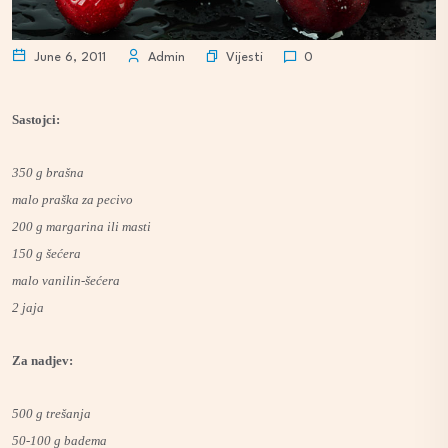
Vijesti
June 6, 2011
Admin
0
Sastojci:
350 g brašna
malo praška za pecivo
200 g margarina ili masti
150 g šećera
malo vanilin-šećera
2 jaja
Za nadjev:
500 g trešanja
50-100 g badema