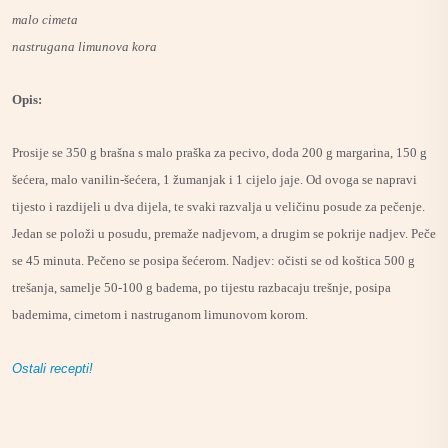
malo cimeta
nastrugana limunova kora
Opis:
Prosije se 350 g brašna s malo praška za pecivo, doda 200 g margarina, 150 g
šećera, malo vanilin-šećera, 1 žumanjak i 1 cijelo jaje. Od ovoga se napravi
tijesto i razdijeli u dva dijela, te svaki razvalja u veličinu posude za pečenje.
Jedan se položi u posudu, premaže nadjevom, a drugim se pokrije nadjev. Peče
se 45 minuta. Pečeno se posipa šećerom. Nadjev: očisti se od koštica 500 g
trešanja, samelje 50-100 g badema, po tijestu razbacaju trešnje, posipa
bademima, cimetom i nastruganom limunovom korom.
Ostali recepti!